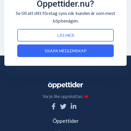
Öppettider.nu?
Se till att ditt företag syns när kunden är som mest
köpbenägen.
LÄS MER
SKAPA MEDLEMSKAP
Varje like uppskattas.
❤️
Öppettider