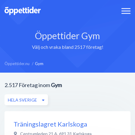
Öppettider Gym
Välj och vraka bland 2517 företag!
Öppettider.nu
Gym
2.517
Företag inom
Gym
HELA SVERIGE
Träningslagret Karlskoga
Centrumleden 21 A
,
691 31
Karlskoga