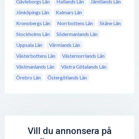
Gävleborgs Län
Hallands Län
Jämtlands Län
Jönköpings Län
Kalmars Län
Kronobergs Län
Norrbottens Län
Skåne Län
Stockholms Län
Södermanlands Län
Uppsala Län
Värmlands Län
Västerbottens Län
Västernorrlands Län
Västmanlands Län
Västra Götalands Län
Örebro Län
Östergötlands Län
Vill du annonsera på