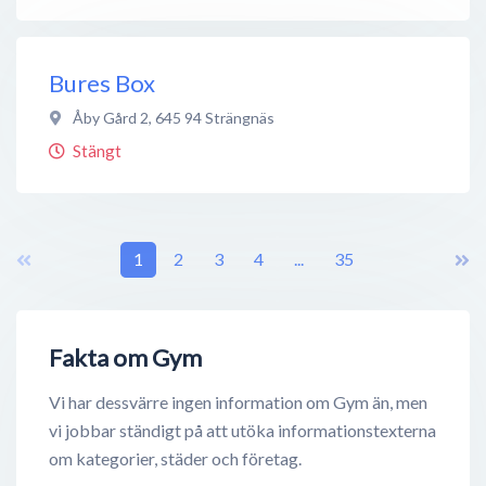
Bures Box
Åby Gård 2
,
645 94
Strängnäs
Stängt
1
2
3
4
...
35
Fakta om Gym
Vi har dessvärre ingen information om Gym än, men
vi jobbar ständigt på att utöka informationstexterna
om kategorier, städer och företag.