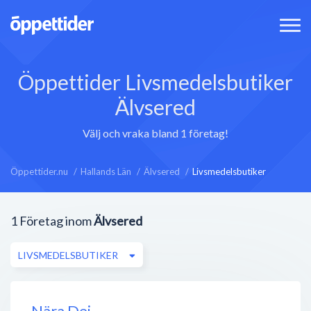
Öppettider Livsmedelsbutiker
Älvsered
Välj och vraka bland 1 företag!
Öppettider.nu
Hallands Län
Älvsered
Livsmedelsbutiker
1
Företag inom
Älvsered
LIVSMEDELSBUTIKER
Nära Dej