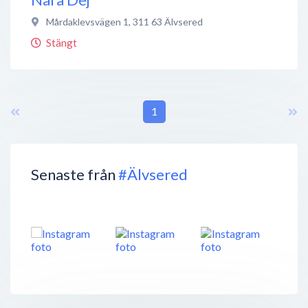
Mårdaklevsvägen 1
,
311 63
Älvsered
Stängt
1
Senaste från
#Älvsered