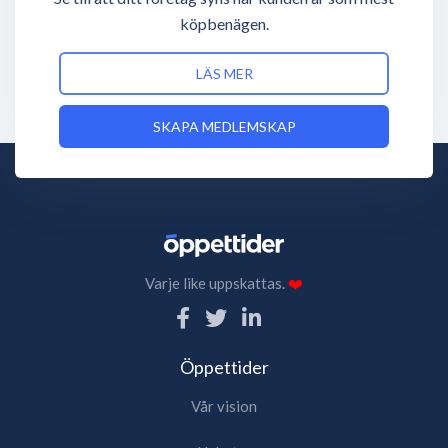
köpbenägen.
LÄS MER
SKAPA MEDLEMSKAP
Varje like uppskattas.
❤️
Öppettider
Vår vision