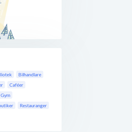
liotek
Bilhandlare
er
Caféer
Gym
butiker
Restauranger