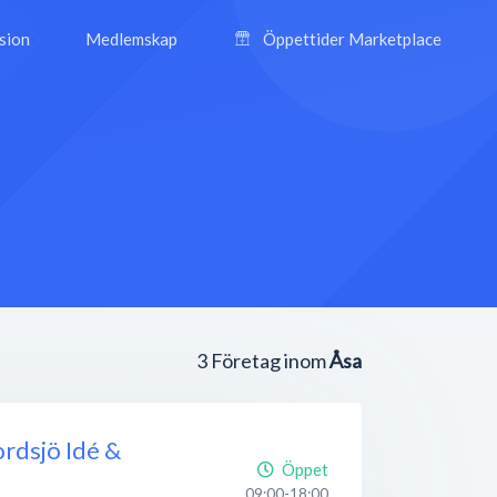
ision
Medlemskap
Öppettider Marketplace
3
Företag inom
Åsa
rdsjö Idé &
Öppet
09:00-18:00