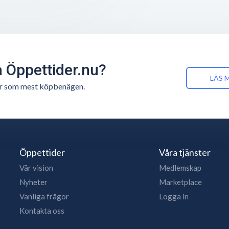
å Öppettider.nu?
LÄS 
n är som mest köpbenägen.
Öppettider
Våra tjänster
Vår vision
Medlemskap
Nyheter
Marketplace
Vanliga frågor
Logga in
Kontakta oss