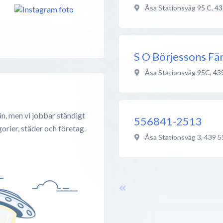
Åsa Stationsväg 95 C
,
43
S O Börjessons Fä
Åsa Stationsväg 95C
,
43
n, men vi jobbar ständigt
556841-2513
rier, städer och företag.
Åsa Stationsväg 3
,
439 5