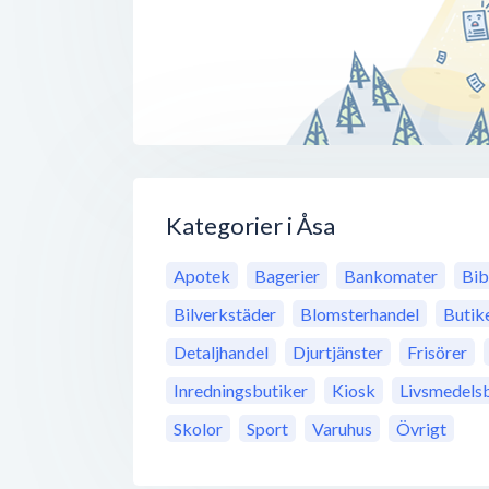
Kategorier i Åsa
Apotek
Bagerier
Bankomater
Bib
Bilverkstäder
Blomsterhandel
Butik
Detaljhandel
Djurtjänster
Frisörer
Inredningsbutiker
Kiosk
Livsmedels
Skolor
Sport
Varuhus
Övrigt