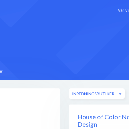
Vår v
er
INREDNINGSBUTIKER
House of Color No
Design