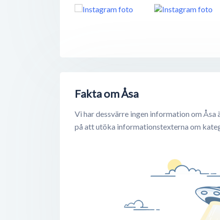
Fakta om Åsa
Vi har dessvärre ingen information om Åsa ä
på att utöka informationstexterna om katego