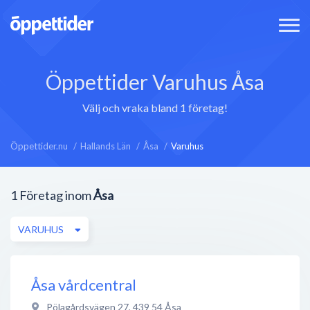
Öppettider Varuhus Åsa
Välj och vraka bland 1 företag!
Öppettider.nu
Hallands Län
Åsa
Varuhus
1
Företag inom
Åsa
VARUHUS
Åsa vårdcentral
Pölagårdsvägen 27
,
439 54
Åsa