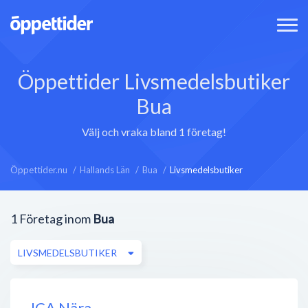
Öppettider Livsmedelsbutiker
Bua
Välj och vraka bland 1 företag!
Öppettider.nu
Hallands Län
Bua
Livsmedelsbutiker
1
Företag inom
Bua
LIVSMEDELSBUTIKER
ICA Nära