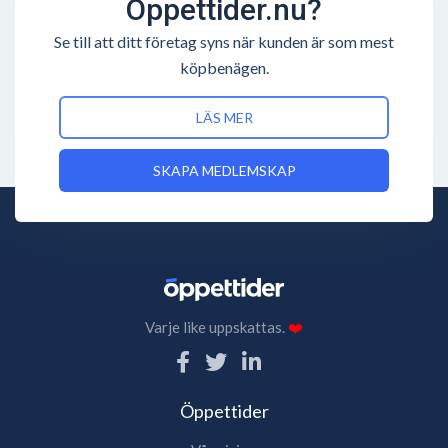
Öppettider.nu?
Se till att ditt företag syns när kunden är som mest
köpbenägen.
LÄS MER
SKAPA MEDLEMSKAP
Varje like uppskattas.
❤️
Öppettider