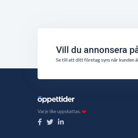
Vill du annonsera p
Se till att ditt företag syns när kunde
Varje like uppskattas.
❤️