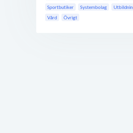
Sportbutiker
Systembolag
Utbildni
Vård
Övrigt