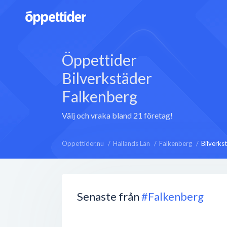
Öppettider
Bilverkstäder
Falkenberg
Välj och vraka bland 21 företag!
Öppettider.nu
Hallands Län
Falkenberg
Bilverks
Senaste från
#Falkenberg