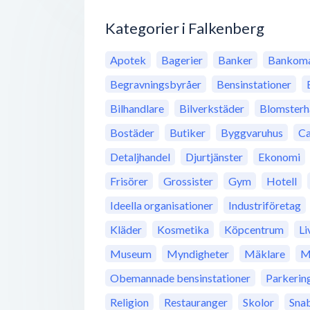
Kategorier i Falkenberg
Apotek
Bagerier
Banker
Bankoma
Begravningsbyråer
Bensinstationer
Bilhandlare
Bilverkstäder
Blomsterh
Bostäder
Butiker
Byggvaruhus
Ca
Detaljhandel
Djurtjänster
Ekonomi
Frisörer
Grossister
Gym
Hotell
Ideella organisationer
Industriföretag
Kläder
Kosmetika
Köpcentrum
Li
Museum
Myndigheter
Mäklare
M
Obemannade bensinstationer
Parkerin
Religion
Restauranger
Skolor
Sna