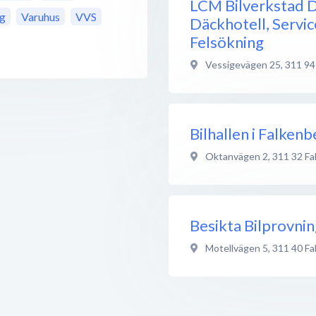
LCM Bilverkstad 
ng
Varuhus
VVS
Däckhotell, Servic
Felsökning
Vessigevägen 25
,
311 94
Bilhallen i Falken
Oktanvägen 2
,
311 32
Fa
Besikta Bilprovni
Motellvägen 5
,
311 40
Fa