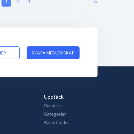
1
2
3
MER
SKAPA MEDLEMSKAP
Upptäck
Partners
Kategorier
Rabattkoder