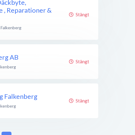
Däckbyte,
e , Reparationer &
Stängt
Falkenberg
berg AB
Stängt
lkenberg
ng Falkenberg
Stängt
lkenberg