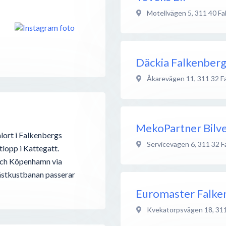
Motellvägen 5
,
311 40
Fa
Däckia Falkenber
Åkarevägen 11
,
311 32
F
MekoPartner Bilv
alort i Falkenbergs
Servicevägen 6
,
311 32
F
lopp i Kattegatt.
och Köpenhamn via
ästkustbanan passerar
Euromaster Falke
Kvekatorpsvägen 18
,
31