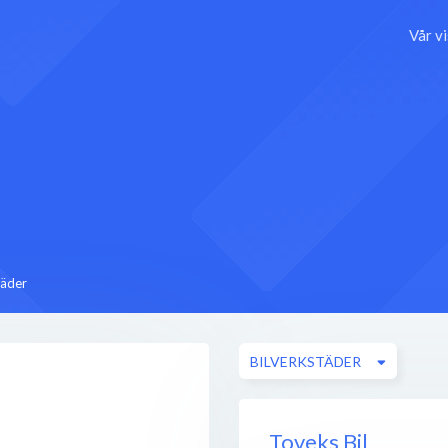
Vår v
täder
BILVERKSTÄDER
Toveks Bil