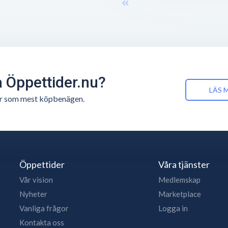
å Öppettider.nu?
LÄS 
n är som mest köpbenägen.
Öppettider
Våra tjänster
Vår vision
Medlemskap
Nyheter
Marketplace
Vanliga frågor
Logga in
Kontakta oss