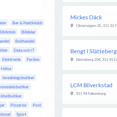
Mickes Däck
ter
Bar & Nattklubb
Oktanvägen 2E
,
311 32
F
Bibliotek
Bildelar
andel
Bokhandel
Bengt I Slätteber
féer
Data och IT
Elektronik
Fordon
Slätteberg 204
,
311 95
F
Hälsa
Inredningsbutiker
LCM Bilverkstad
vsmedelsbutiker
311 94
Falkenberg
öbelbutiker
gar
Pizzerior
Post
bbmat
Sport