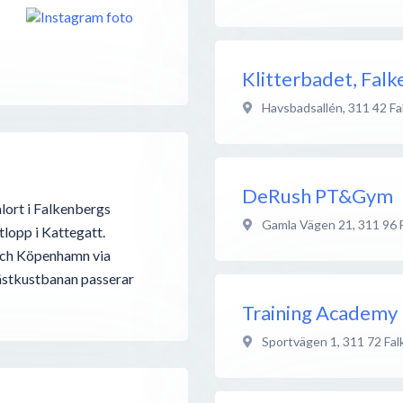
Klitterbadet, Fa
Havsbadsallén
,
311 42
Fa
DeRush PT&Gym
alort i Falkenbergs
Gamla Vägen 21
,
311 96
lopp i Kattegatt.
och Köpenhamn via
ästkustbanan passerar
Training Academy
Sportvägen 1
,
311 72
Fal