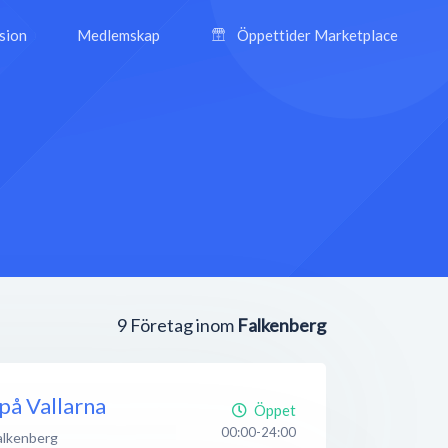
ision
Medlemskap
Öppettider Marketplace
9
Företag inom
Falkenberg
å Vallarna
Öppet
00:00-24:00
alkenberg