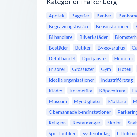
Kategorier i Falkenberg
Apotek
Bagerier
Banker
Bankoma
Begravningsbyråer
Bensinstationer
Bilhandlare
Bilverkstäder
Blomsterh
Bostäder
Butiker
Byggvaruhus
Ca
Detaljhandel
Djurtjänster
Ekonomi
Frisörer
Grossister
Gym
Hotell
Ideella organisationer
Industriföretag
Kläder
Kosmetika
Köpcentrum
Li
Museum
Myndigheter
Mäklare
M
Obemannade bensinstationer
Parkerin
Religion
Restauranger
Skolor
Sna
Sportbutiker
Systembolag
Utbildni