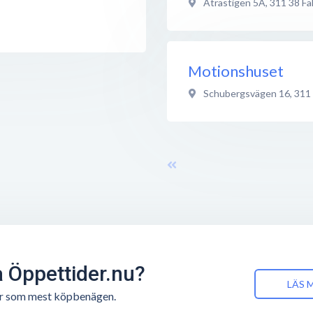
Ätrastigen 5A
,
311 38
Fa
Motionshuset
Schubergsvägen 16
,
311
å Öppettider.nu?
LÄS 
n är som mest köpbenägen.