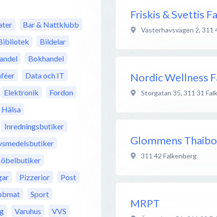
Friskis & Svettis 
ter
Bar & Nattklubb
Västerhavsvägen 2
,
311 
Bibliotek
Bildelar
andel
Bokhandel
Nordic Wellness 
féer
Data och IT
Elektronik
Fordon
Storgatan 35
,
311 31
Fal
Hälsa
Inredningsbutiker
Glommens Thaibo
vsmedelsbutiker
311 42
Falkenberg
öbelbutiker
gar
Pizzerior
Post
bbmat
Sport
MRPT
ng
Varuhus
VVS