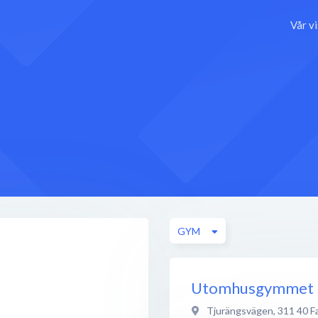
Vår v
GYM
Utomhusgymmet p
Tjurängsvägen
,
311 40
F