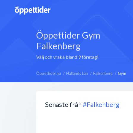
Öppettider Gym
Falkenberg
Välj och vraka bland 9 företag!
Öppettider.nu
Hallands Län
Falkenberg
Gym
Senaste från
#Falkenberg