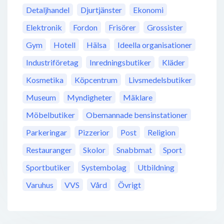
Detaljhandel
Djurtjänster
Ekonomi
Elektronik
Fordon
Frisörer
Grossister
Gym
Hotell
Hälsa
Ideella organisationer
Industriföretag
Inredningsbutiker
Kläder
Kosmetika
Köpcentrum
Livsmedelsbutiker
Museum
Myndigheter
Mäklare
Möbelbutiker
Obemannade bensinstationer
Parkeringar
Pizzerior
Post
Religion
Restauranger
Skolor
Snabbmat
Sport
Sportbutiker
Systembolag
Utbildning
Varuhus
VVS
Vård
Övrigt