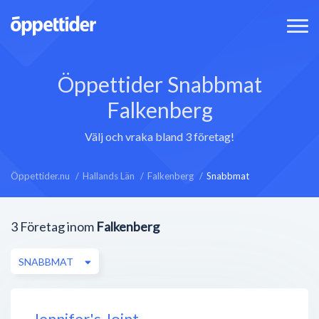
Öppettider Snabbmat
Falkenberg
Välj och vraka bland 3 företag!
Öppettider.nu
Hallands Län
Falkenberg
Snabbmat
3
Företag inom
Falkenberg
SNABBMAT
Jennifer's Joint