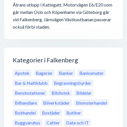
Ätrans utlopp i Kattegatt. Motorvägen E6/E20 som
går mellan Oslo och Köpenhamn via Göteborg går
vid Falkenberg. Järnvägen Västkustbanan passerar
också förbi staden.
Kategorier i Falkenberg
Apotek
Bagerier
Banker
Bankomater
Bar & Nattklubb
Begravningsbyråer
Bensinstationer
Bibliotek
Bildelar
Bilhandlare
Bilverkstäder
Blomsterhandel
Bokhandel
Bostäder
Butiker
Byggvaruhus
Caféer
Data och IT