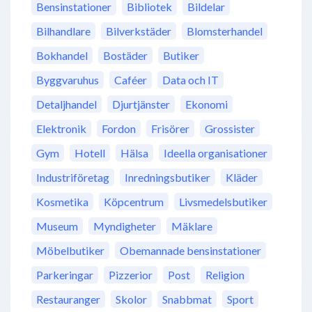
Bensinstationer
Bibliotek
Bildelar
Bilhandlare
Bilverkstäder
Blomsterhandel
Bokhandel
Bostäder
Butiker
Byggvaruhus
Caféer
Data och IT
Detaljhandel
Djurtjänster
Ekonomi
Elektronik
Fordon
Frisörer
Grossister
Gym
Hotell
Hälsa
Ideella organisationer
Industriföretag
Inredningsbutiker
Kläder
Kosmetika
Köpcentrum
Livsmedelsbutiker
Museum
Myndigheter
Mäklare
Möbelbutiker
Obemannade bensinstationer
Parkeringar
Pizzerior
Post
Religion
Restauranger
Skolor
Snabbmat
Sport