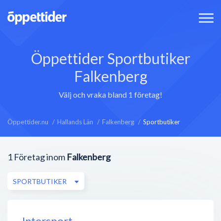
Öppettider Sportbutiker
Falkenberg
Välj och vraka bland 1 företag!
Öppettider.nu
Hallands Län
Falkenberg
Sportbutiker
1
Företag inom
Falkenberg
SPORTBUTIKER
Intersport