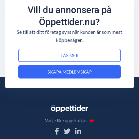
Vill du annonsera på
Öppettider.nu?
Se till att ditt företag syns när kunden är som mest
köpbenägen.
LÄS MER
SKAPA MEDLEMSKAP
Varje like uppskattas.
❤️