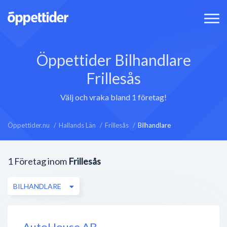
Öppettider Bilhandlare
Frillesås
Välj och vraka bland 1 företag!
Öppettider.nu
Hallands Län
Frillesås
Bilhandlare
1
Företag inom
Frillesås
BILHANDLARE
AutoHouse AB