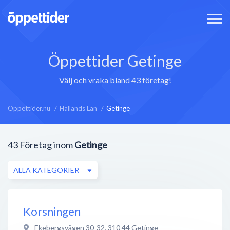
Öppettider Getinge
Välj och vraka bland 43 företag!
Öppettider.nu
Hallands Län
Getinge
43
Företag inom
Getinge
ALLA KATEGORIER
Korsningen
Ekebergsvägen 30-32
,
310 44
Getinge