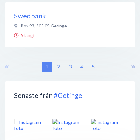
Swedbank
Box 93
,
305 05
Getinge
Stängt
1
2
3
4
5
Senaste från
#Getinge