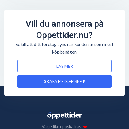
Vill du annonsera på
Öppettider.nu?
Se till att ditt företag syns när kunden är som mest
köpbenägen.
LÄS MER
SKAPA MEDLEMSKAP
Varje like uppskattas.
❤️