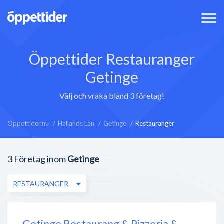
Öppettider Restauranger
Getinge
Välj och vraka bland 3 företag!
Öppettider.nu
Hallands Län
Getinge
Restauranger
3
Företag inom
Getinge
RESTAURANGER
Getinge Restaurang & Pizzeria &