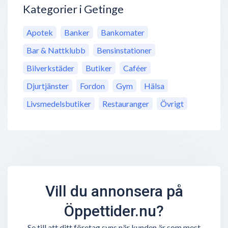
Kategorier i Getinge
Apotek
Banker
Bankomater
Bar & Nattklubb
Bensinstationer
Bilverkstäder
Butiker
Caféer
Djurtjänster
Fordon
Gym
Hälsa
Livsmedelsbutiker
Restauranger
Övrigt
Vill du annonsera på
Öppettider.nu?
Se till att ditt företag syns när kunden är som mest