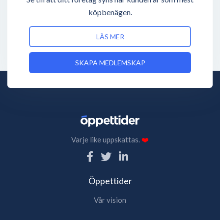
köpbenägen.
LÄS MER
SKAPA MEDLEMSKAP
Varje like uppskattas.
❤️
Öppettider
Vår vision