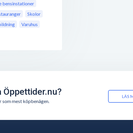
bensinstationer
stauranger
Skolor
ildning
Varuhus
å Öppettider.nu?
LÄS 
n är som mest köpbenägen.