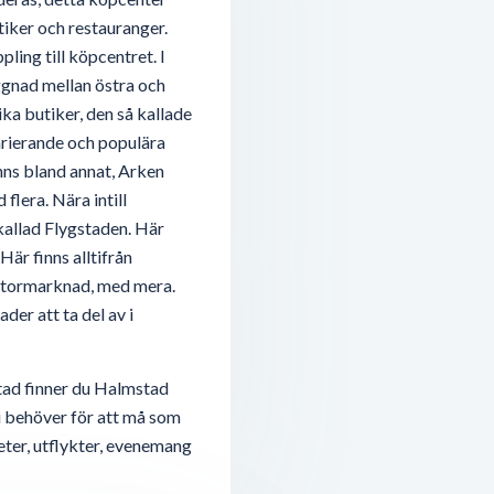
tiker och restauranger.
ling till köpcentret. I
ggnad mellan östra och
ka butiker, den så kallade
rierande och populära
inns bland annat, Arken
flera. Nära intill
 kallad Flygstaden. Här
Här finns alltifrån
, stormarknad, med mera.
er att ta del av i
tad finner du Halmstad
du behöver för att må som
eter, utflykter, evenemang