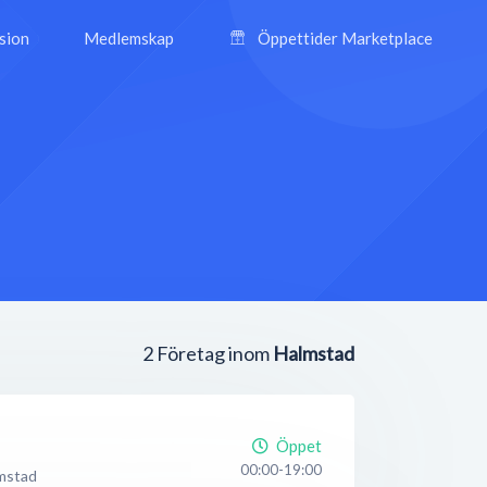
ision
Medlemskap
Öppettider Marketplace
2
Företag inom
Halmstad
Öppet
00:00-19:00
mstad