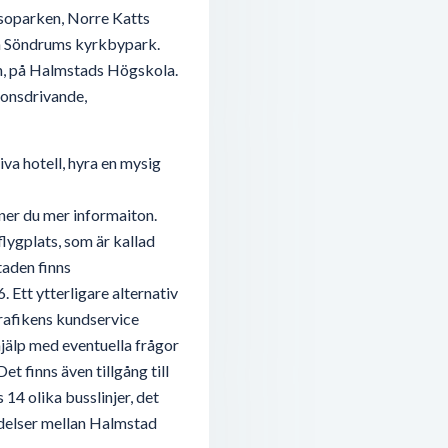
ssoparken, Norre Katts
h Söndrums kyrkbypark.
en, på Halmstads Högskola.
ionsdrivande,
va hotell, hyra en mysig
ner du mer informaiton.
flygplats, som är kallad
taden finns
. Ett ytterligare alternativ
strafikens kundservice
hjälp med eventuella frågor
t finns även tillgång till
 14 olika busslinjer, det
ndelser mellan Halmstad