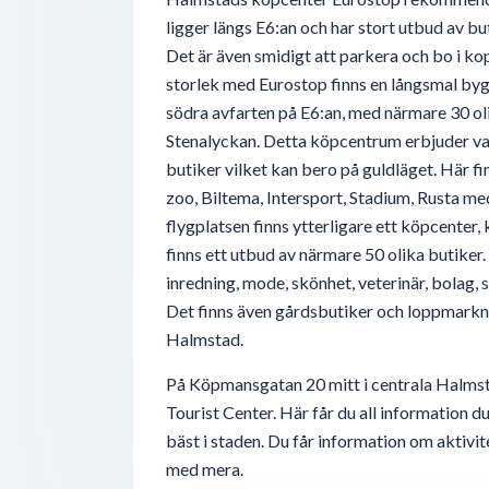
ligger längs E6:an och har stort utbud av bu
Det är även smidigt att parkera och bo i kopp
storlek med Eurostop finns en långsmal by
södra avfarten på E6:an, med närmare 30 oli
Stenalyckan. Detta köpcentrum erbjuder va
butiker vilket kan bero på guldläget. Här f
zoo, Biltema, Intersport, Stadium, Rusta med 
flygplatsen finns ytterligare ett köpcenter,
finns ett utbud av närmare 50 olika butiker. 
inredning, mode, skönhet, veterinär, bolag
Det finns även gårdsbutiker och loppmarknad
Halmstad.
På Köpmansgatan 20 mitt i centrala Halms
Tourist Center. Här får du all information 
bäst i staden. Du får information om aktivit
med mera.