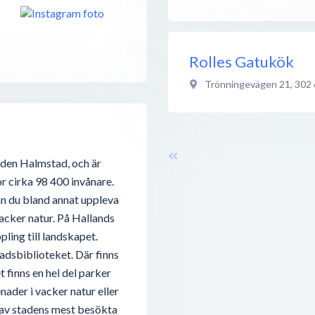
Rolles Gatukök
Trönningevägen 21
,
302 
aden Halmstad, och är
r cirka 98 400 invånare.
n du bland annat uppleva
acker natur. På Hallands
ling till landskapet.
tadsbiblioteket. Där finns
t finns en hel del parker
ader i vacker natur eller
a av stadens mest besökta