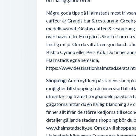
och närliggande orter.
Några goda tips på Halmstads mest trivsa
cafféer är Grands bar & restaurang, Greek g
medelhavsmat, Göstas caffée & restaurang o
över havet eller Herrgårds Skafferi om du vil
lantlig miljö. Om du vill äta en god lunch bli
Bistro Cyrano eller Pers Kök. Du finner anna
Halmstads egna hemsida,
https://www.destinationhalmstad.se/ata.ht
Shopping:
Är du nyfiken på stadens shoppin
möjlighet till shopping från innerstad till u
utmärker sig främst torghandeln på Stora t
gågatorna hittar du en härlig blandning av o
finner allt ifrån de större kedjorna till sec
detaljer gällande stadens shopping bör du 
www.halmstadscity.se. Om du vill shoppa s
Halmstads köpcenter Eurostop rekommende