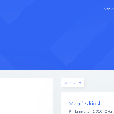
Vår v
KIOSK
Margits kiosk
Tångvägen 6
,
310 42
Hal