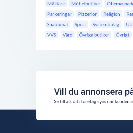
Mäklare
Möbelbutiker
Obemannade 
Parkeringar
Pizzerior
Religion
Re
Snabbmat
Sport
Systembolag
Utb
VVS
Vård
Övriga butiker
Övrigt
Vill du annonsera p
Se till att ditt företag syns när kunde