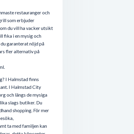
mmaste restauranger och
rill som erbjuder
m du vill ha vacker utsikt
l fika i en mysig och
r du garanterat nöjd på
rs fler alternativ på
ml.
g? I Halmstad finns
tkant. I Halmstad City
org och längs de mysiga
lika slags butiker. Du
ondhand shopping. För mer
besöka,
amt ta med familjen kan
ras, detta köpcenter