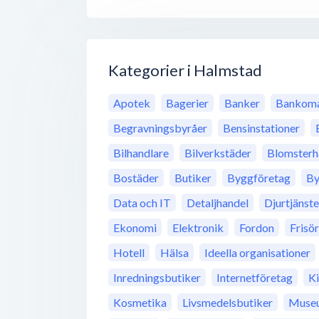
Kategorier i Halmstad
Apotek
Bagerier
Banker
Bankoma
Begravningsbyråer
Bensinstationer
Bilhandlare
Bilverkstäder
Blomsterh
Bostäder
Butiker
Byggföretag
By
Data och IT
Detaljhandel
Djurtjänste
Ekonomi
Elektronik
Fordon
Frisö
Hotell
Hälsa
Ideella organisationer
Inredningsbutiker
Internetföretag
K
Kosmetika
Livsmedelsbutiker
Muse