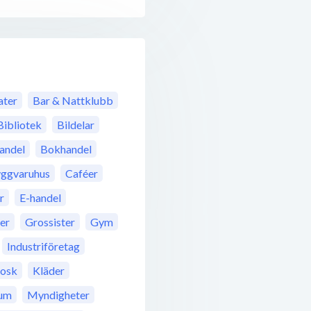
ter
Bar & Nattklubb
Bibliotek
Bildelar
andel
Bokhandel
ggvaruhus
Caféer
r
E-handel
rer
Grossister
Gym
Industriföretag
iosk
Kläder
um
Myndigheter