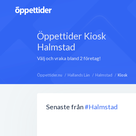
Öppettider Kiosk
Halmstad
Välj och vraka bland 2 företag!
Öppettider.nu
Hallands Län
Halmstad
Kiosk
Senaste från
#Halmstad