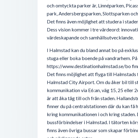
och omtyckta parker är, Linnéparken, Pica
park, Andersbergsparken, Slottsparken oc
Det finns även möjlighet att studera i stad
Dess vision kommer i tre värdeord: innovat
värdeskapande och samhällsutvecklande.
I Halmstad kan du bland annat bo på exklusi
stuga eller boka boende på vandrarhem. På
https://www.destinationhalmstad.se/bo fin
Det finns möjlighet att flyga till Halmstads 
Halmstad City Airport. Om du åker bil till s
kommunikation via E6:an, väg 15, 25 eller 26
är att åka tåg till och från staden. Halland
finner du på centralstationen där du kan få 
kring kommunikationen i och kring staden. De
bussförbindelser i Halmstad. I tätorten körs
finns även övriga bussar som skapar förbi