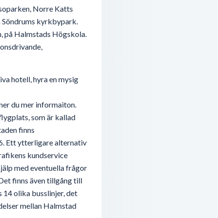
ssoparken, Norre Katts
h Söndrums kyrkbypark.
en, på Halmstads Högskola.
ionsdrivande,
va hotell, hyra en mysig
ner du mer informaiton.
flygplats, som är kallad
taden finns
. Ett ytterligare alternativ
strafikens kundservice
hjälp med eventuella frågor
t finns även tillgång till
 14 olika busslinjer, det
ndelser mellan Halmstad