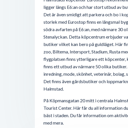
ligger längs E6:an och har stort utbud av bu
Det är även smidigt att parkera och bo i kopp
storlek med Eurostop finns en långsmal by
södra avfarten på E6:an, med närmare 30 oli
Stenalyckan. Detta köpcentrum erbjuder va
butiker vilket kan bero på guldläget. Här f
zoo, Biltema, Intersport, Stadium, Rusta med 
flygplatsen finns ytterligare ett köpcenter,
finns ett utbud av närmare 50 olika butiker. 
inredning, mode, skönhet, veterinär, bolag
Det finns även gårdsbutiker och loppmarknad
Halmstad.
På Köpmansgatan 20 mitt i centrala Halms
Tourist Center. Här får du all information 
bäst i staden. Du får information om aktivit
med mera.