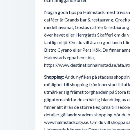
och närliggande orter.
Några goda tips på Halmstads mest trivsa
cafféer är Grands bar & restaurang, Greek g
medelhavsmat, Göstas caffée & restaurang o
över havet eller Herrgårds Skafferi om du vil
lantlig miljö. Om du vill äta en god lunch bli
Bistro Cyrano eller Pers Kök. Du finner anna
Halmstads egna hemsida,
https://www.destinationhalmstad.se/ata.ht
Shopping:
Är du nyfiken på stadens shoppin
möjlighet till shopping från innerstad till u
utmärker sig främst torghandeln på Stora t
gågatorna hittar du en härlig blandning av o
finner allt ifrån de större kedjorna till sec
detaljer gällande stadens shopping bör du 
www.halmstadscity.se. Om du vill shoppa s
Halmstads köpcenter Eurostop rekommende