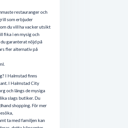
mmaste restauranger och
rill som erbjuder
m du vill ha vacker utsikt
l fika i en mysig och
r du garanterat nöjd på
rs fler alternativ på
ml.
g? I Halmstad finns
tkant. I Halmstad City
org och längs de mysiga
lika slags butiker. Du
ondhand shopping. För mer
besöka,
amt ta med familjen kan
ras, detta köpcenter