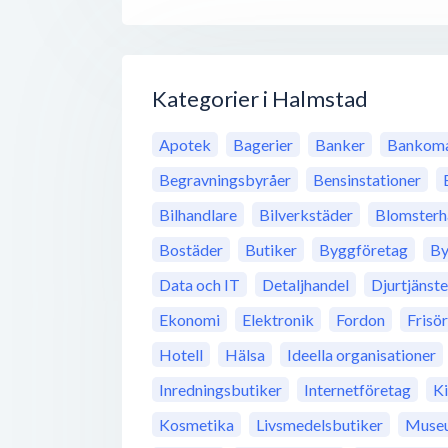
Kategorier i Halmstad
Apotek
Bagerier
Banker
Bankoma
Begravningsbyråer
Bensinstationer
Bilhandlare
Bilverkstäder
Blomsterh
Bostäder
Butiker
Byggföretag
By
Data och IT
Detaljhandel
Djurtjänste
Ekonomi
Elektronik
Fordon
Frisö
Hotell
Hälsa
Ideella organisationer
Inredningsbutiker
Internetföretag
K
Kosmetika
Livsmedelsbutiker
Muse