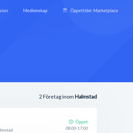
ision
Medlemskap
Öppettider Marketplace
2
Företag inom
Halmstad
Öppet
08:00-17:00
lmstad