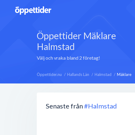
Öppettider Mäklare
Halmstad
Välj och vraka bland 2 företag!
Öppettider.nu
Hallands Län
Halmstad
Mäklare
Senaste från
#Halmstad