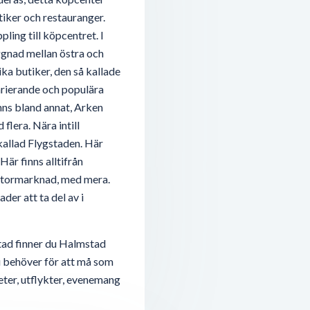
tiker och restauranger.
ling till köpcentret. I
ggnad mellan östra och
ka butiker, den så kallade
rierande och populära
inns bland annat, Arken
flera. Nära intill
 kallad Flygstaden. Här
Här finns alltifrån
, stormarknad, med mera.
er att ta del av i
tad finner du Halmstad
du behöver för att må som
eter, utflykter, evenemang