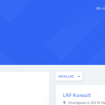
Vår v
MÄKLARE
LRF Konsult
Strandgatan 6
,
302 45
Ha