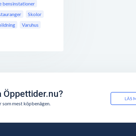
bensinstationer
stauranger
Skolor
ildning
Varuhus
å Öppettider.nu?
LÄS 
n är som mest köpbenägen.