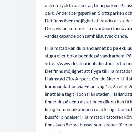
och omtyckta parker är, Linnéparken, Pica
park, Andersbergsparken, Slottsparken oc
Det finns även möjlighet att studera i stad
Dess vision kommer i tre värdeord: innovat
värdeskapande och samhällsutvecklande.
I Halmstad kan du bland annat bo på exklusi
stuga eller boka boende på vandrarhem. På
https://www.destinationhalmstad.se/bo fin
Det finns möjlighet att flyga till Halmstads 
Halmstad City Airport. Om du åker bil till s
kommunikation via E6:an, väg 15, 25 eller 26
är att åka tåg till och från staden. Halland
finner du på centralstationen där du kan få 
kring kommunikationen i och kring staden. De
bussförbindelser i Halmstad. I tätorten körs
finns även övriga bussar som skapar förbi