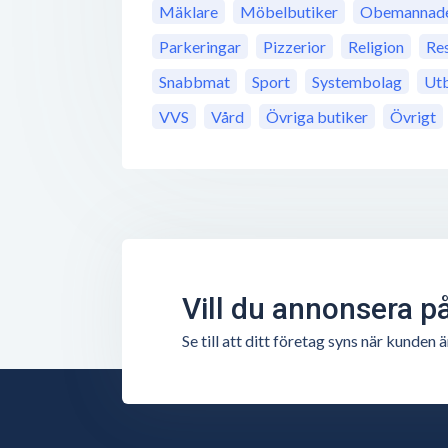
Mäklare
Möbelbutiker
Obemannade 
Parkeringar
Pizzerior
Religion
Re
Snabbmat
Sport
Systembolag
Utb
VVS
Vård
Övriga butiker
Övrigt
Vill du annonsera p
Se till att ditt företag syns när kunde