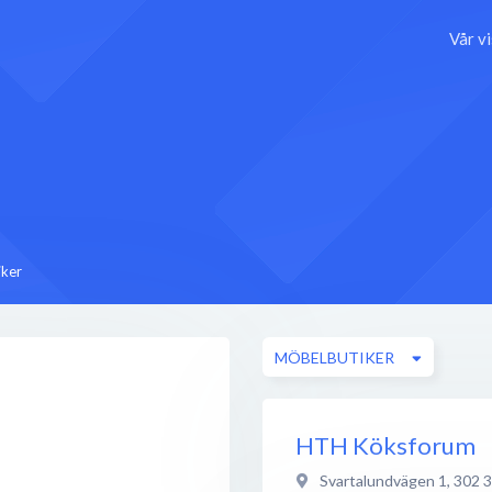
Vår v
ker
MÖBELBUTIKER
HTH Köksforum
Svartalundvägen 1
,
302 