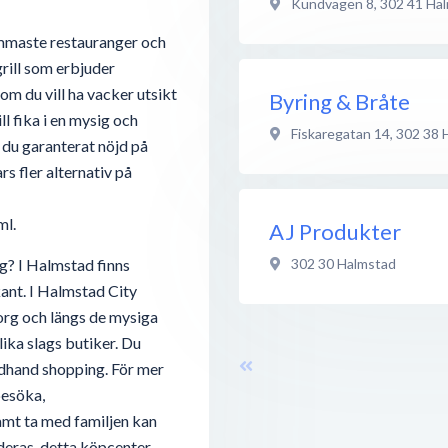
Kundvägen 8
,
302 41
Ha
mmaste restauranger och
rill som erbjuder
m du vill ha vacker utsikt
Byring & Bråte
l fika i en mysig och
Fiskaregatan 14
,
302 38
r du garanterat nöjd på
rs fler alternativ på
ml.
AJ Produkter
302 30
Halmstad
g? I Halmstad finns
tkant. I Halmstad City
org och längs de mysiga
lika slags butiker. Du
ondhand shopping. För mer
besöka,
amt ta med familjen kan
ras, detta köpcenter