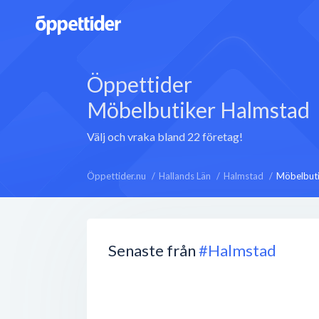
Öppettider
Möbelbutiker Halmstad
Välj och vraka bland 22 företag!
Öppettider.nu
Hallands Län
Halmstad
Möbelbuti
Senaste från
#Halmstad