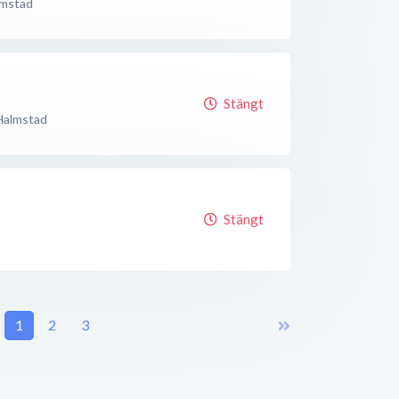
lmstad
Stängt
Halmstad
Stängt
1
2
3