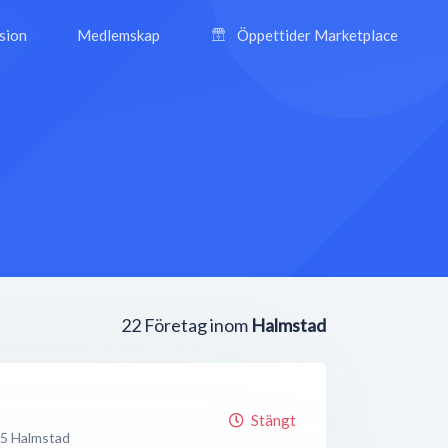
ision
Medlemskap
Öppettider Marketplace
22
Företag inom
Halmstad
Stängt
35
Halmstad