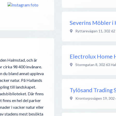
Severins Möbler i
Ryttarevägen 11
,
302 62
Electrolux Home 
aden Halmstad, och är
Stormgatan 8
,
302 63
Ha
r cirka 98 400 invånare.
n du bland annat uppleva
acker natur. På Hallands
ling till landskapet.
Tylösand Trading
tadsbiblioteket. Där finns
Krontorpsvägen 19
,
302 
t finns en hel del parker
ader i vacker natur eller
a av stadens mest besökta