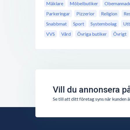
Mäklare
Möbelbutiker
Obemannade 
Parkeringar
Pizzerior
Religion
Re
Snabbmat
Sport
Systembolag
Utb
VVS
Vård
Övriga butiker
Övrigt
Vill du annonsera p
Se till att ditt företag syns när kunde