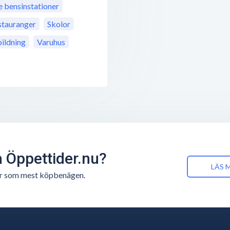
bensinstationer
stauranger
Skolor
ildning
Varuhus
å Öppettider.nu?
LÄS 
n är som mest köpbenägen.