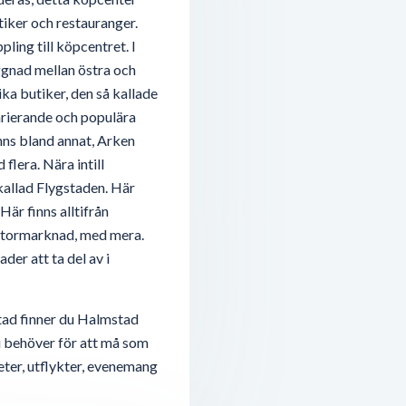
tiker och restauranger.
ling till köpcentret. I
ggnad mellan östra och
ka butiker, den så kallade
rierande och populära
inns bland annat, Arken
flera. Nära intill
 kallad Flygstaden. Här
Här finns alltifrån
, stormarknad, med mera.
er att ta del av i
tad finner du Halmstad
du behöver för att må som
eter, utflykter, evenemang