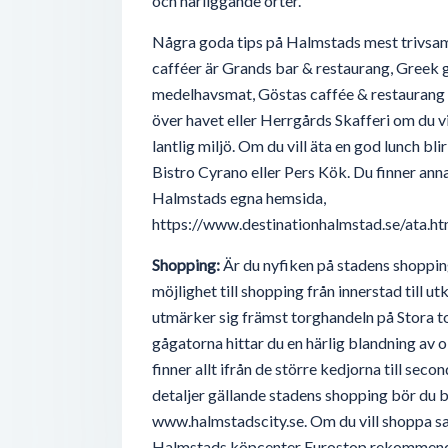
och närliggande orter.
Några goda tips på Halmstads mest trivsa
cafféer är Grands bar & restaurang, Greek g
medelhavsmat, Göstas caffée & restaurang o
över havet eller Herrgårds Skafferi om du vil
lantlig miljö. Om du vill äta en god lunch bli
Bistro Cyrano eller Pers Kök. Du finner anna
Halmstads egna hemsida,
https://www.destinationhalmstad.se/ata.ht
Shopping:
Är du nyfiken på stadens shoppin
möjlighet till shopping från innerstad till u
utmärker sig främst torghandeln på Stora t
gågatorna hittar du en härlig blandning av o
finner allt ifrån de större kedjorna till sec
detaljer gällande stadens shopping bör du 
www.halmstadscity.se. Om du vill shoppa s
Halmstads köpcenter Eurostop rekommende