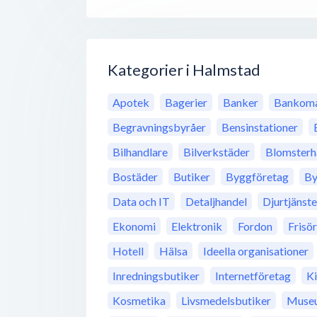
Kategorier i Halmstad
Apotek
Bagerier
Banker
Bankoma
Begravningsbyråer
Bensinstationer
Bilhandlare
Bilverkstäder
Blomsterh
Bostäder
Butiker
Byggföretag
By
Data och IT
Detaljhandel
Djurtjänste
Ekonomi
Elektronik
Fordon
Frisö
Hotell
Hälsa
Ideella organisationer
Inredningsbutiker
Internetföretag
K
Kosmetika
Livsmedelsbutiker
Muse