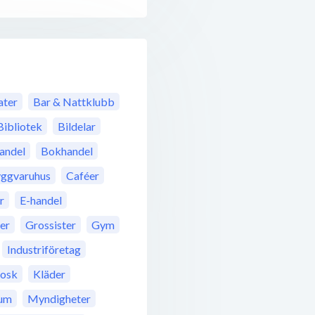
ter
Bar & Nattklubb
Bibliotek
Bildelar
andel
Bokhandel
ggvaruhus
Caféer
r
E-handel
rer
Grossister
Gym
Industriföretag
iosk
Kläder
um
Myndigheter