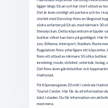
ligger längs E6:an och har stort utbud av bu
Det är även smidigt att parkera och bo i kopp
storlek med Eurostop finns en långsmal by
södra avfarten på E6:an, med närmare 30 oli
Stenalyckan. Detta köpcentrum erbjuder va
butiker vilket kan bero på guldläget. Här f
zoo, Biltema, Intersport, Stadium, Rusta med 
flygplatsen finns ytterligare ett köpcenter,
finns ett utbud av närmare 50 olika butiker. 
inredning, mode, skönhet, veterinär, bolag
Det finns även gårdsbutiker och loppmarknad
Halmstad.
På Köpmansgatan 20 mitt i centrala Halms
Tourist Center. Här får du all information 
bäst i staden. Du får information om aktivit
med mera.