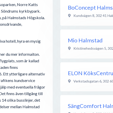
ssoparken, Norre Katts
BoConcept Halms
h Söndrums kyrkbypark.
Kundvägen 8
,
302 41
Ha
en, på Halmstads Högskola.
ionsdrivande,
Mio Halmstad
va hotell, hyra en mysig
Kristinehedsvägen 5
,
30
ner du mer informaiton.
flygplats, som är kallad
taden finns
ELON KöksCentr
. Ett ytterligare alternativ
strafikens kundservice
Verkstadsgatan 6
,
302 6
hjälp med eventuella frågor
t finns även tillgång till
 14 olika busslinjer, det
SängComfort Hal
ndelser mellan Halmstad