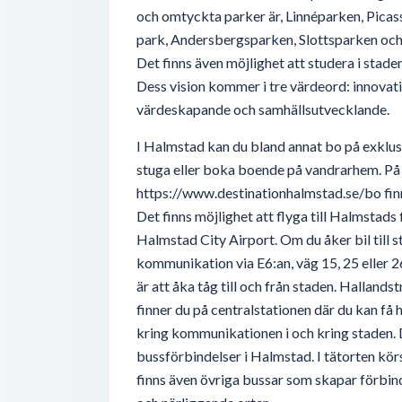
och omtyckta parker är, Linnéparken, Pica
park, Andersbergsparken, Slottsparken oc
Det finns även möjlighet att studera i stad
Dess vision kommer i tre värdeord: innovat
värdeskapande och samhällsutvecklande.
I Halmstad kan du bland annat bo på exklusi
stuga eller boka boende på vandrarhem. På
https://www.destinationhalmstad.se/bo fin
Det finns möjlighet att flyga till Halmstads 
Halmstad City Airport. Om du åker bil till s
kommunikation via E6:an, väg 15, 25 eller 26
är att åka tåg till och från staden. Halland
finner du på centralstationen där du kan få 
kring kommunikationen i och kring staden. De
bussförbindelser i Halmstad. I tätorten körs
finns även övriga bussar som skapar förbi