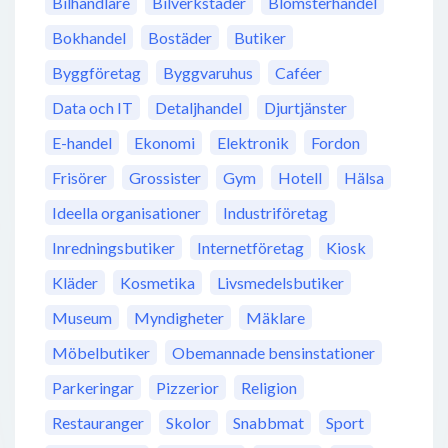
Bilhandlare
Bilverkstäder
Blomsterhandel
Bokhandel
Bostäder
Butiker
Byggföretag
Byggvaruhus
Caféer
Data och IT
Detaljhandel
Djurtjänster
E-handel
Ekonomi
Elektronik
Fordon
Frisörer
Grossister
Gym
Hotell
Hälsa
Ideella organisationer
Industriföretag
Inredningsbutiker
Internetföretag
Kiosk
Kläder
Kosmetika
Livsmedelsbutiker
Museum
Myndigheter
Mäklare
Möbelbutiker
Obemannade bensinstationer
Parkeringar
Pizzerior
Religion
Restauranger
Skolor
Snabbmat
Sport