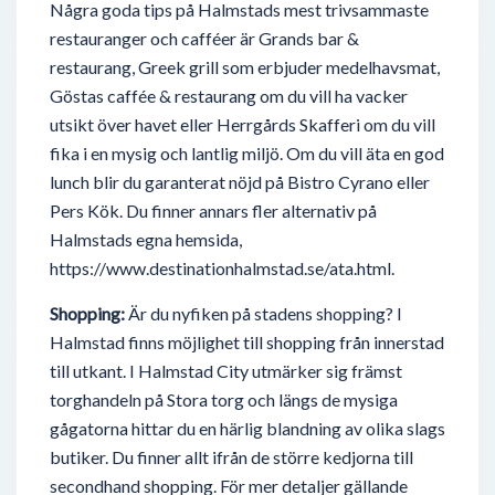
Några goda tips på Halmstads mest trivsammaste
restauranger och cafféer är Grands bar &
restaurang, Greek grill som erbjuder medelhavsmat,
Göstas caffée & restaurang om du vill ha vacker
utsikt över havet eller Herrgårds Skafferi om du vill
fika i en mysig och lantlig miljö. Om du vill äta en god
lunch blir du garanterat nöjd på Bistro Cyrano eller
Pers Kök. Du finner annars fler alternativ på
Halmstads egna hemsida,
https://www.destinationhalmstad.se/ata.html.
Shopping:
Är du nyfiken på stadens shopping? I
Halmstad finns möjlighet till shopping från innerstad
till utkant. I Halmstad City utmärker sig främst
torghandeln på Stora torg och längs de mysiga
gågatorna hittar du en härlig blandning av olika slags
butiker. Du finner allt ifrån de större kedjorna till
secondhand shopping. För mer detaljer gällande