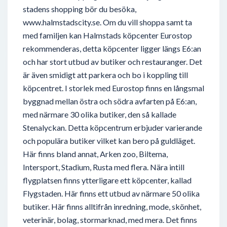
stadens shopping bör du besöka,
www.halmstadscity.se. Om du vill shoppa samt ta
med familjen kan Halmstads köpcenter Eurostop
rekommenderas, detta köpcenter ligger längs E6:an
och har stort utbud av butiker och restauranger. Det
är även smidigt att parkera och bo i koppling till
köpcentret. I storlek med Eurostop finns en långsmal
byggnad mellan östra och södra avfarten på E6:an,
med närmare 30 olika butiker, den så kallade
Stenalyckan. Detta köpcentrum erbjuder varierande
och populära butiker vilket kan bero på guldläget.
Här finns bland annat, Arken zoo, Biltema,
Intersport, Stadium, Rusta med flera. Nära intill
flygplatsen finns ytterligare ett köpcenter, kallad
Flygstaden. Här finns ett utbud av närmare 50 olika
butiker. Här finns alltifrån inredning, mode, skönhet,
veterinär, bolag, stormarknad, med mera. Det finns