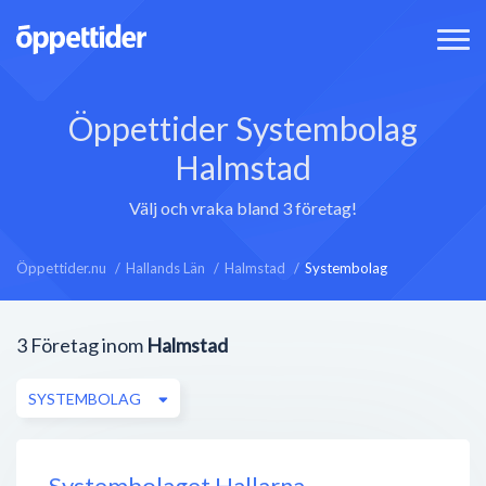
Öppettider Systembolag
Halmstad
Välj och vraka bland 3 företag!
Öppettider.nu
Hallands Län
Halmstad
Systembolag
3
Företag inom
Halmstad
SYSTEMBOLAG
Systembolaget Hallarna