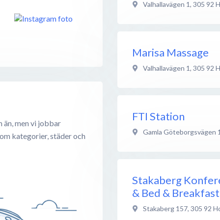
Valhallavägen 1
,
305 92
H
Marisa Massage
Valhallavägen 1
,
305 92
H
FTI Station
 än, men vi jobbar
Gamla Göteborgsvägen 
 om kategorier, städer och
Stakaberg Konfer
& Bed & Breakfast
Stakaberg 157
,
305 92
H