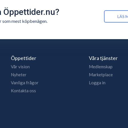
å Öppettider.nu?
LÄS 
n är som mest köpbenägen.
Öppettider
Våra tjänster
Vår vision
Medlemskap
Nyheter
Marketplace
Vanliga frågor
Logga in
Kontakta oss