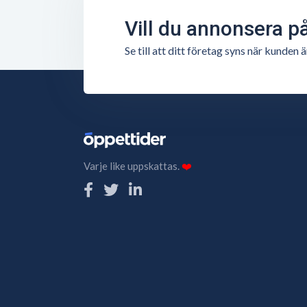
Vill du annonsera p
Se till att ditt företag syns när kunde
Varje like uppskattas.
❤️