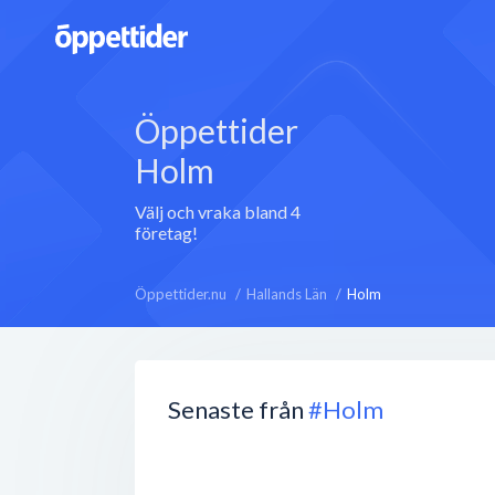
Öppettider
Holm
Välj och vraka bland 4
företag!
Öppettider.nu
Hallands Län
Holm
Senaste från
#Holm