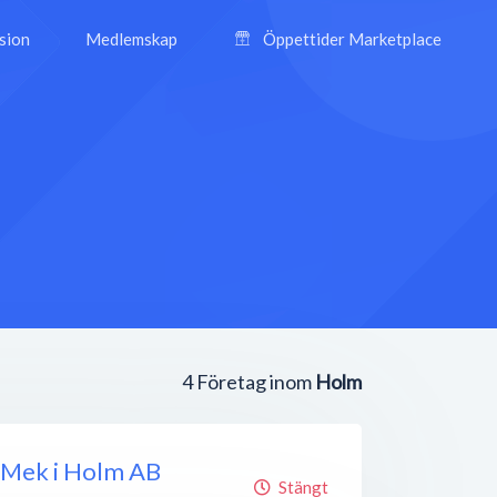
ision
Medlemskap
Öppettider Marketplace
4
Företag inom
Holm
 Mek i Holm AB
Stängt