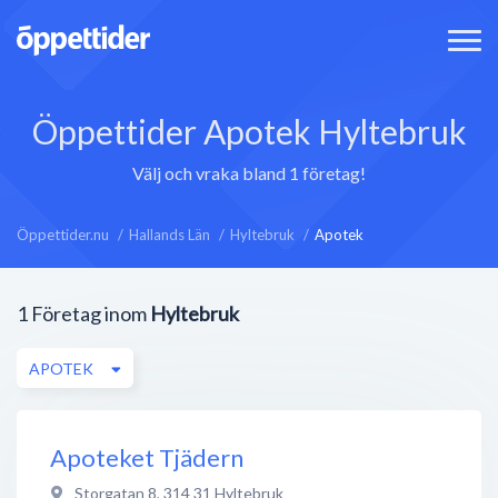
Öppettider Apotek Hyltebruk
Välj och vraka bland 1 företag!
Öppettider.nu
Hallands Län
Hyltebruk
Apotek
1
Företag inom
Hyltebruk
APOTEK
Apoteket Tjädern
Storgatan 8
,
314 31
Hyltebruk