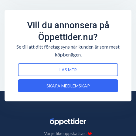
Vill du annonsera på
Öppettider.nu?
Se till att ditt företag syns när kunden är som mest
köpbenägen.
LÄS MER
SKAPA MEDLEMSKAP
Varje like uppskattas.
❤️