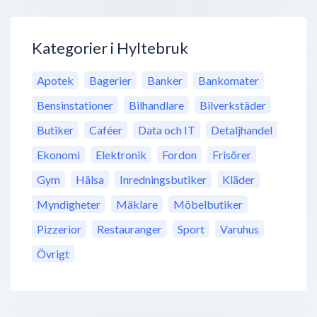
Kategorier i Hyltebruk
Apotek
Bagerier
Banker
Bankomater
Bensinstationer
Bilhandlare
Bilverkstäder
Butiker
Caféer
Data och IT
Detaljhandel
Ekonomi
Elektronik
Fordon
Frisörer
Gym
Hälsa
Inredningsbutiker
Kläder
Myndigheter
Mäklare
Möbelbutiker
Pizzerior
Restauranger
Sport
Varuhus
Övrigt