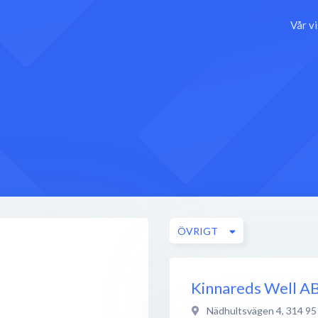
Vår v
ÖVRIGT
Kinnareds Well A
Nädhultsvägen 4
,
314 95