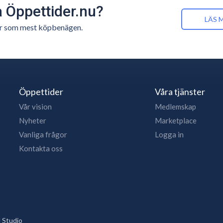
å Öppettider.nu?
LÄS 
n är som mest köpbenägen.
Öppettider
Våra tjänster
Vår vision
Medlemskap
Nyheter
Marketplace
Vanliga frågor
Logga in
Kontakta oss
 Studio