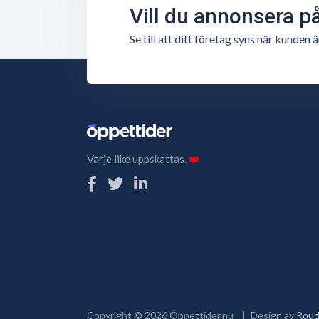
Vill du annonsera p
Se till att ditt företag syns när kunde
Varje like uppskattas.
❤️
Copyright ©
2026
Öppettider.nu
Design av
Roud