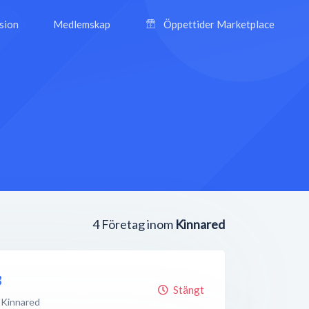
ision
Medlemskap
Öppettider Marketplace
4
Företag inom
Kinnared
B
Stängt
Kinnared