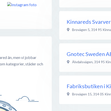
Kinnareds Svarver
Brovägen 5
,
314 95
Kinn
Gnotec Sweden A
ared än, men vi jobbar
Älvdalsvägen
,
314 95
Kin
 om kategorier, städer och
Fabriksbutiken i K
Brovägen 15
,
314 05
Kin