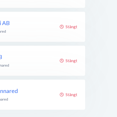
i AB
Stängt
ared
B
Stängt
nared
innared
Stängt
nared