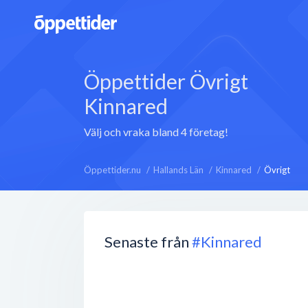
Öppettider Övrigt
Kinnared
Välj och vraka bland 4 företag!
Öppettider.nu
Hallands Län
Kinnared
Övrigt
Senaste från
#Kinnared