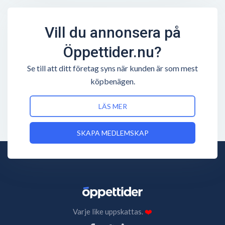
Vill du annonsera på
Öppettider.nu?
Se till att ditt företag syns när kunden är som mest
köpbenägen.
LÄS MER
SKAPA MEDLEMSKAP
Varje like uppskattas.
❤️