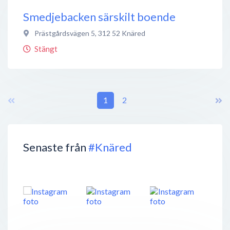
Smedjebacken särskilt boende
Prästgårdsvägen 5
,
312 52
Knäred
Stängt
1
2
Senaste från
#Knäred