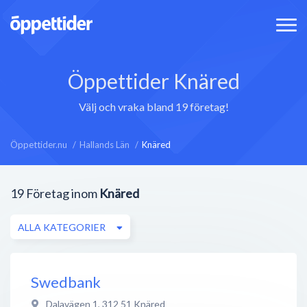
Öppettider Knäred
Välj och vraka bland 19 företag!
Öppettider.nu
Hallands Län
Knäred
19
Företag inom
Knäred
ALLA KATEGORIER
Swedbank
Dalavägen 1
,
312 51
Knäred