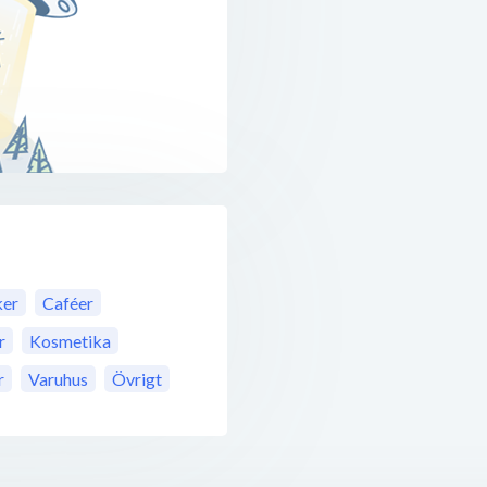
ker
Caféer
r
Kosmetika
r
Varuhus
Övrigt