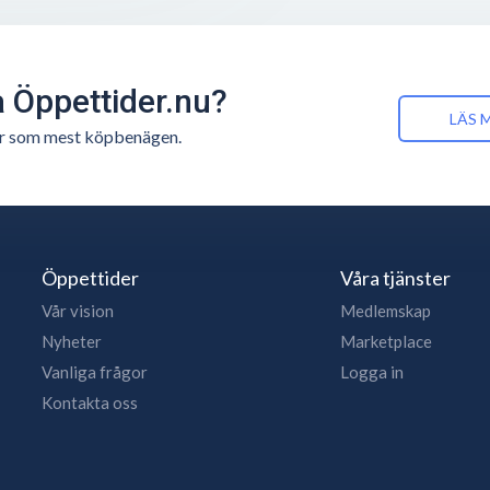
å Öppettider.nu?
LÄS 
n är som mest köpbenägen.
Öppettider
Våra tjänster
Vår vision
Medlemskap
Nyheter
Marketplace
Vanliga frågor
Logga in
Kontakta oss