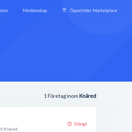
ision
Medlemskap
Öppettider Marketplace
1
Företag inom
Knäred
Stängt
20
Knäred