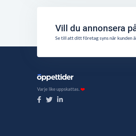
Vill du annonsera p
Se till att ditt företag syns när kunde
Varje like uppskattas.
❤️