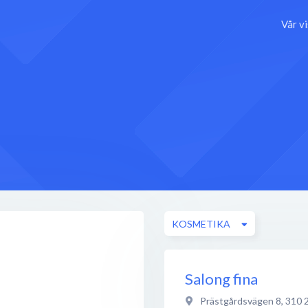
Vår v
KOSMETIKA
Salong fina
Prästgårdsvägen 8
,
310 