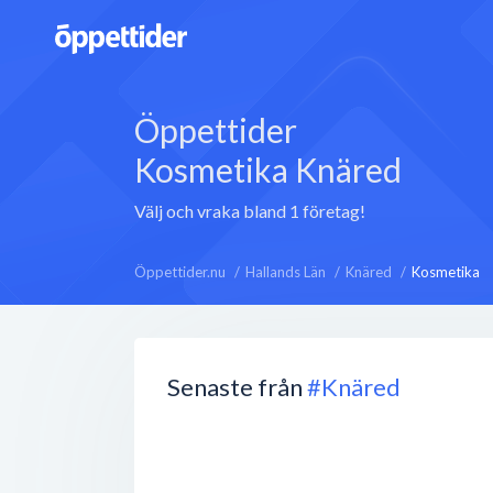
Öppettider
Kosmetika Knäred
Välj och vraka bland 1 företag!
Öppettider.nu
Hallands Län
Knäred
Kosmetika
Senaste från
#Knäred