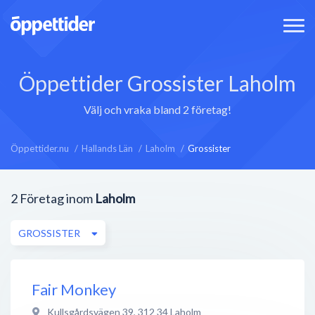
Öppettider Grossister Laholm
Välj och vraka bland 2 företag!
Öppettider.nu
Hallands Län
Laholm
Grossister
2
Företag inom
Laholm
GROSSISTER
Fair Monkey
Kullsgårdsvägen 39
,
312 34
Laholm