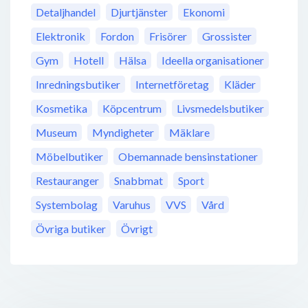
Detaljhandel
Djurtjänster
Ekonomi
Elektronik
Fordon
Frisörer
Grossister
Gym
Hotell
Hälsa
Ideella organisationer
Inredningsbutiker
Internetföretag
Kläder
Kosmetika
Köpcentrum
Livsmedelsbutiker
Museum
Myndigheter
Mäklare
Möbelbutiker
Obemannade bensinstationer
Restauranger
Snabbmat
Sport
Systembolag
Varuhus
VVS
Vård
Övriga butiker
Övrigt