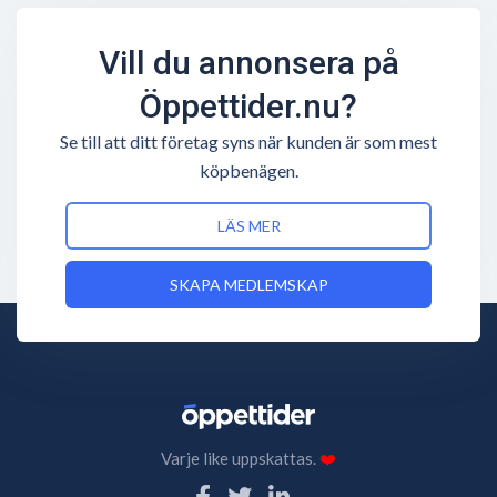
Vill du annonsera på
Öppettider.nu?
Se till att ditt företag syns när kunden är som mest
köpbenägen.
LÄS MER
SKAPA MEDLEMSKAP
Varje like uppskattas.
❤️