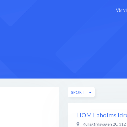
Vår v
SPORT
LIOM Laholms Idr
Kullsgårdsvägen 20
,
312