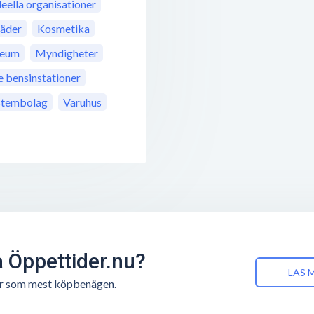
deella organisationer
läder
Kosmetika
eum
Myndigheter
bensinstationer
stembolag
Varuhus
å Öppettider.nu?
LÄS 
n är som mest köpbenägen.