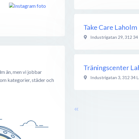
Take Care Laholm
Industrigatan 29
,
312 34
Träningscenter L
lm än, men vi jobbar
Industrigatan 3
,
312 34
L
 om kategorier, städer och