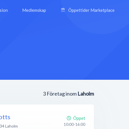
ision
Medlemskap
Öppettider Marketplace
3
Företag inom
Laholm
otts
Öppet
10:00-16:00
 34
Laholm