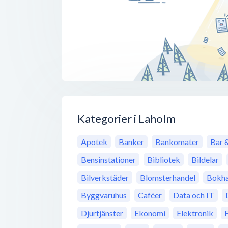
Kategorier i Laholm
Apotek
Banker
Bankomater
Bar 
Bensinstationer
Bibliotek
Bildelar
Bilverkstäder
Blomsterhandel
Bokha
Byggvaruhus
Caféer
Data och IT
Djurtjänster
Ekonomi
Elektronik