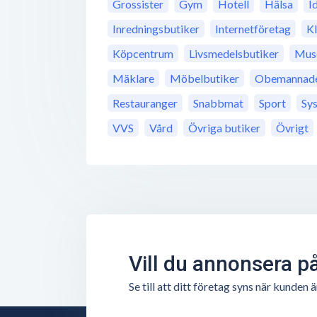
Grossister
Gym
Hotell
Hälsa
I
Inredningsbutiker
Internetföretag
K
Köpcentrum
Livsmedelsbutiker
Mus
Mäklare
Möbelbutiker
Obemannade 
Restauranger
Snabbmat
Sport
Sy
VVS
Vård
Övriga butiker
Övrigt
Vill du annonsera p
Se till att ditt företag syns när kunde