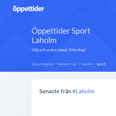
Öppettider Sport
Laholm
Välj och vraka bland 3 företag!
Öppettider.nu
Hallands Län
Laholm
Sport
Senaste från
#Laholm