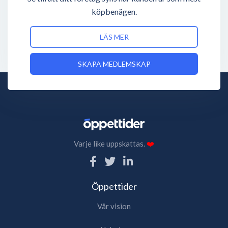
köpbenägen.
LÄS MER
SKAPA MEDLEMSKAP
Varje like uppskattas.
❤️
Öppettider
Vår vision