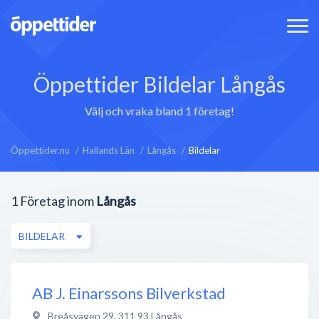
Öppettider Bildelar Långås
Välj och vraka bland 1 företag!
Öppettider.nu
Hallands Län
Långås
Bildelar
1
Företag inom
Långås
BILDELAR
AB J. Einarssons Bilverkstad
Breåsvägen 29
,
311 93
Långås