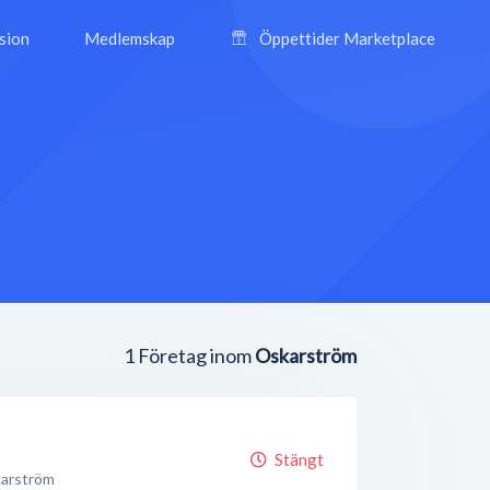
ision
Medlemskap
Öppettider Marketplace
1
Företag inom
Oskarström
Stängt
arström