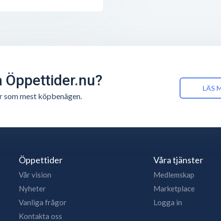
å Öppettider.nu?
LÄS 
n är som mest köpbenägen.
Öppettider
Våra tjänster
Vår vision
Medlemskap
Nyheter
Marketplace
Vanliga frågor
Logga in
Kontakta oss