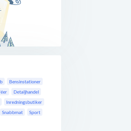
bb
Bensinstationer
féer
Detaljhandel
Inredningsbutiker
Snabbmat
Sport