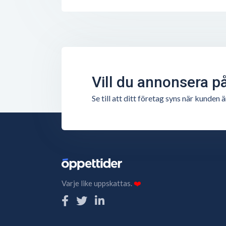
Vill du annonsera p
Se till att ditt företag syns när kunde
Varje like uppskattas.
❤️