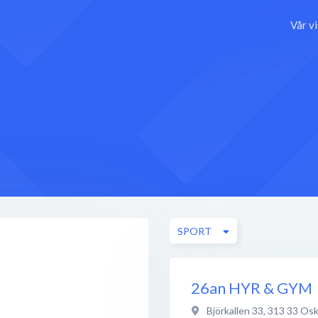
Vår v
SPORT
26an HYR & GYM
Björkallen 33
,
313 33
Osk