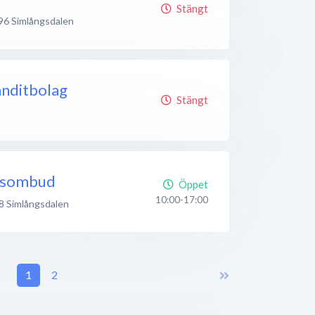
Stängt
96
Simlångsdalen
nditbolag
Stängt
ksombud
Öppet
10:00-17:00
8
Simlångsdalen
1
2