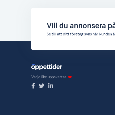
Vill du annonsera p
Se till att ditt företag syns när kunde
Varje like uppskattas.
❤️