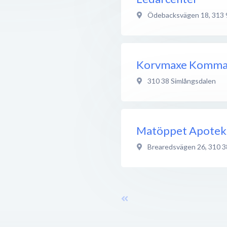
Ödebacksvägen 18
,
313 
Korvmaxe Komma
310 38
Simlångsdalen
Matöppet Apote
Brearedsvägen 26
,
310 3