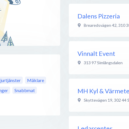
Dalens Pizzeria
Brearedsvägen 42
,
310 3
Vinnalt Event
313 97
Simlångsdalen
jurtjänster
Mäklare
MH Kyl & Värmete
nger
Snabbmat
Skyttevägen 19
,
302 44
Ledarcenter