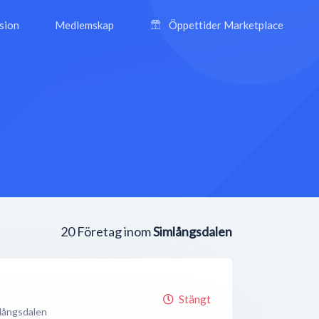
ision
Medlemskap
Öppettider Marketplace
20
Företag inom
Simlångsdalen
Stängt
långsdalen