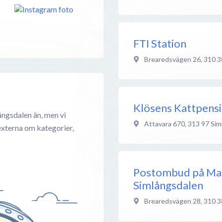
FTI Station
Brearedsvägen 26
,
310 3
Klösens Kattpens
ångsdalen än, men vi
Attavara 670
,
313 97
Sim
externa om kategorier,
Postombud på Ma
Simlångsdalen
Brearedsvägen 28
,
310 3