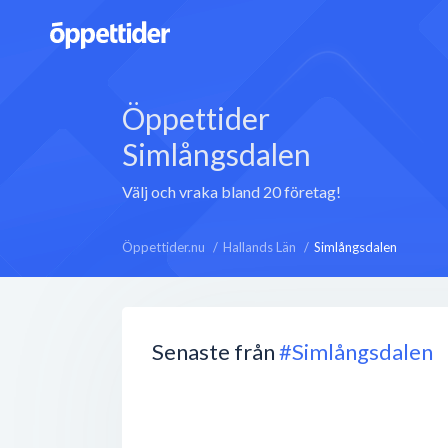
Öppettider
Simlångsdalen
Välj och vraka bland 20 företag!
Öppettider.nu
Hallands Län
Simlångsdalen
Senaste från
#Simlångsdalen