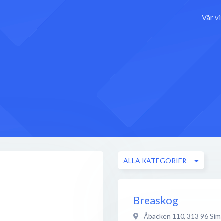
Vår v
ALLA KATEGORIER
Breaskog
Åbacken 110
,
313 96
Sim