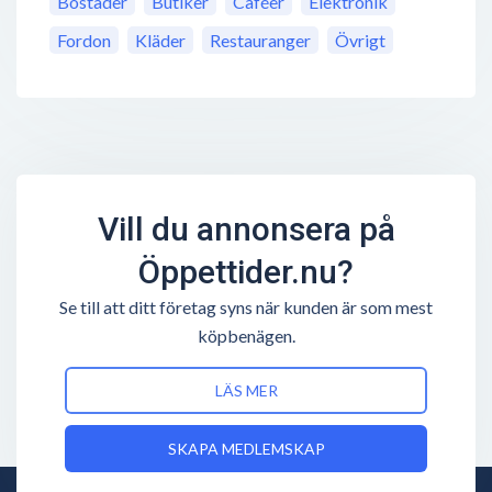
Bostäder
Butiker
Caféer
Elektronik
Fordon
Kläder
Restauranger
Övrigt
Vill du annonsera på
Öppettider.nu?
Se till att ditt företag syns när kunden är som mest
köpbenägen.
LÄS MER
SKAPA MEDLEMSKAP