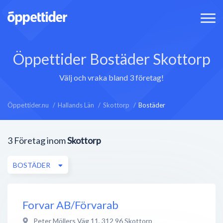
Öppettider Bostäder Skottorp
Välj och vraka bland 3 företag!
Öppettider.nu
Hallands Län
Skottorp
Bostäder
3
Företag inom
Skottorp
BOSTÄDER
Forvar AB/Förvarab
Peter Möllers Väg 11
,
312 96
Skottorp