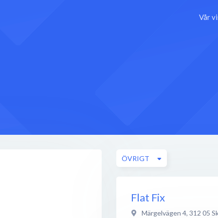
Vår v
ÖVRIGT
Flat Fix
Märgelvägen 4
,
312 05
S