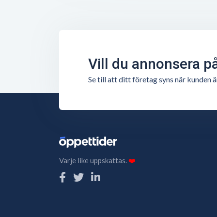
Vill du annonsera p
Se till att ditt företag syns när kunde
Varje like uppskattas.
❤️