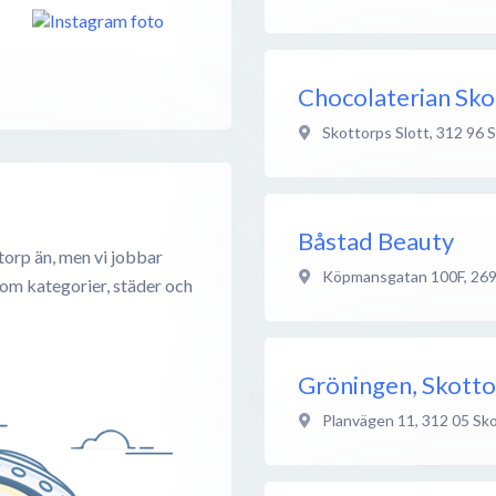
Chocolaterian Sko
Skottorps Slott
,
312 96
S
Båstad Beauty
torp än, men vi jobbar
Köpmansgatan 100F
,
269
 om kategorier, städer och
Gröningen, Skotto
Planvägen 11
,
312 05
Sko