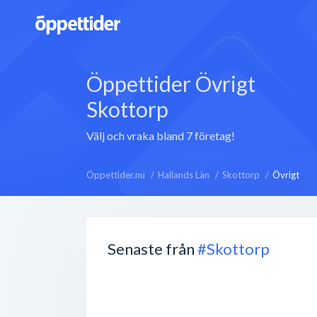
Öppettider Övrigt
Skottorp
Välj och vraka bland 7 företag!
Öppettider.nu
Hallands Län
Skottorp
Övrigt
Senaste från
#Skottorp