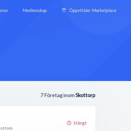
ision
Medlemskap
Öppettider Marketplace
7
Företag inom
Skottorp
Stängt
kottorp