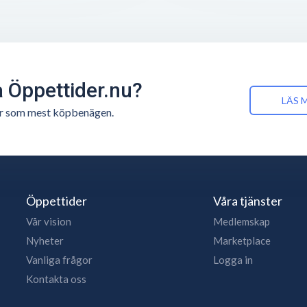
å Öppettider.nu?
LÄS 
n är som mest köpbenägen.
Öppettider
Våra tjänster
Vår vision
Medlemskap
Nyheter
Marketplace
Vanliga frågor
Logga in
Kontakta oss