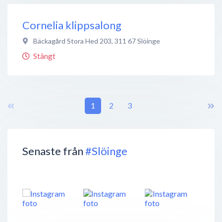
Cornelia klippsalong
Bäckagård Stora Hed 203
,
311 67
Slöinge
Stängt
1
2
3
Senaste från
#Slöinge