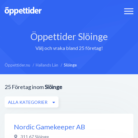
Öppettider Slöinge
Välj och vraka bland 25 företag!
Öppettider.nu
Hallands Län
Slöinge
25
Företag inom
Slöinge
ALLA KATEGORIER
Nordic Gamekeeper AB
311 67
Slöinge