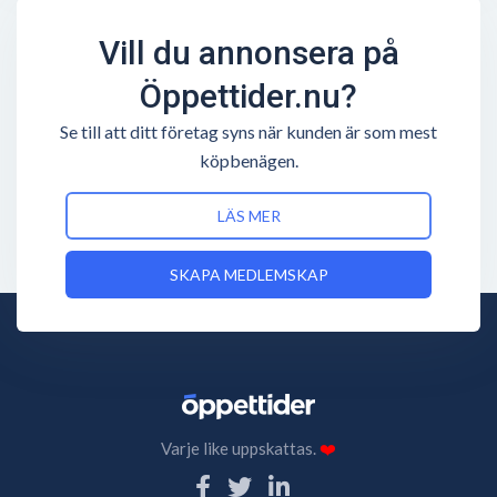
Vill du annonsera på
Öppettider.nu?
Se till att ditt företag syns när kunden är som mest
köpbenägen.
LÄS MER
SKAPA MEDLEMSKAP
Varje like uppskattas.
❤️