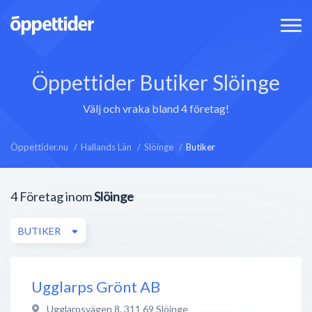
Öppettider Butiker Slöinge
Välj och vraka bland 4 företag!
Öppettider.nu
Hallands Län
Slöinge
Butiker
4
Företag inom
Slöinge
BUTIKER
Ugglarps Grönt AB
Ugglarpsvägen 8
,
311 69
Slöinge