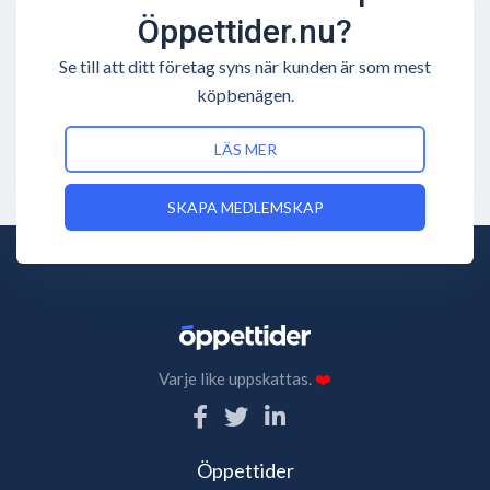
Öppettider.nu?
Se till att ditt företag syns när kunden är som mest
köpbenägen.
LÄS MER
SKAPA MEDLEMSKAP
Varje like uppskattas.
❤️
Öppettider