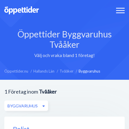
Öppettider Byggvaruhus
Tvååker
Välj och vraka bland 1 företag!
Öppettider.nu
Hallands Län
Tvååker
Byggvaruhus
1
Företag inom
Tvååker
BYGGVARUHUS
Bolist