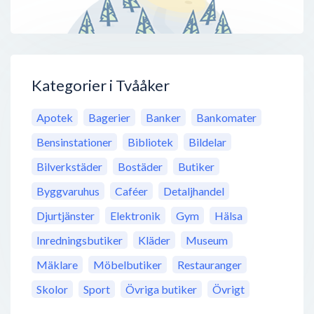
Kategorier i Tvååker
Apotek
Bagerier
Banker
Bankomater
Bensinstationer
Bibliotek
Bildelar
Bilverkstäder
Bostäder
Butiker
Byggvaruhus
Caféer
Detaljhandel
Djurtjänster
Elektronik
Gym
Hälsa
Inredningsbutiker
Kläder
Museum
Mäklare
Möbelbutiker
Restauranger
Skolor
Sport
Övriga butiker
Övrigt