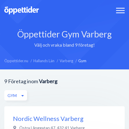
Öppettider Gym Varberg
Välj och vraka bland 9 företag!
Öppettider.nu
Hallands Län
Varberg
Gym
9
Företag inom
Varberg
GYM
Nordic Wellness Varberg
Östra Långgatan 47
,
432 41
Varberg