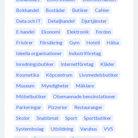
Bokhandel
Bostäder
Butiker
Caféer
Data och IT
Detaljhandel
Djurtjänster
E-handel
Ekonomi
Elektronik
Fordon
Frisörer
Försäkring
Gym
Hotell
Hälsa
Ideella organisationer
Industriföretag
Inredningsbutiker
Internetföretag
Kläder
Kosmetika
Köpcentrum
Livsmedelsbutiker
Museum
Myndigheter
Mäklare
Möbelbutiker
Obemannade bensinstationer
Parkeringar
Pizzerior
Restauranger
Skolor
Snabbmat
Sport
Sportbutiker
Systembolag
Utbildning
Varuhus
VVS