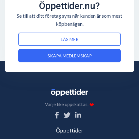
Öppettider.nu?
Se till att ditt företag syns när kunden är som mest
köpbenägen.
LÄS MER
SKAPA MEDLEMSKAP
Varje like uppskattas.
❤️
Öppettider