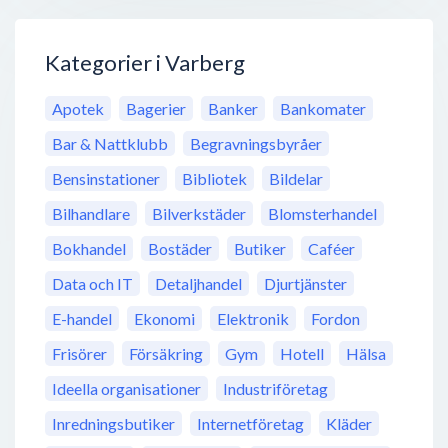
Kategorier i Varberg
Apotek
Bagerier
Banker
Bankomater
Bar & Nattklubb
Begravningsbyråer
Bensinstationer
Bibliotek
Bildelar
Bilhandlare
Bilverkstäder
Blomsterhandel
Bokhandel
Bostäder
Butiker
Caféer
Data och IT
Detaljhandel
Djurtjänster
E-handel
Ekonomi
Elektronik
Fordon
Frisörer
Försäkring
Gym
Hotell
Hälsa
Ideella organisationer
Industriföretag
Inredningsbutiker
Internetföretag
Kläder