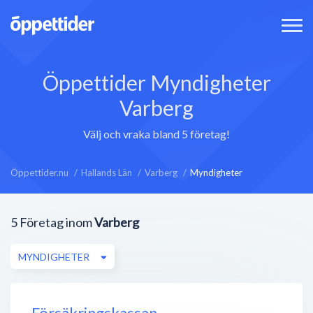
Öppettider Myndigheter
Varberg
Välj och vraka bland 5 företag!
Öppettider.nu
Hallands Län
Varberg
Myndigheter
5
Företag inom
Varberg
MYNDIGHETER
Försäkringskassan