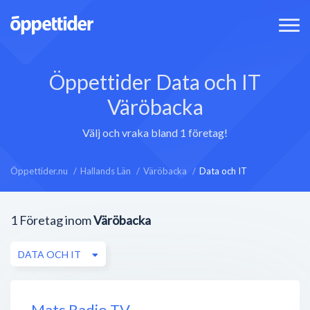
Öppettider Data och IT
Väröbacka
Välj och vraka bland 1 företag!
Öppettider.nu
Hallands Län
Väröbacka
Data och IT
1
Företag inom
Väröbacka
DATA OCH IT
Mats Radio TV