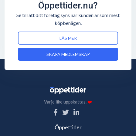
Öppettider.nu?
Se till att ditt företag syns när kunden är som mest
köpbenägen.
LÄS MER
SKAPA MEDLEMSKAP
Varje like uppskattas.
❤️
Öppettider