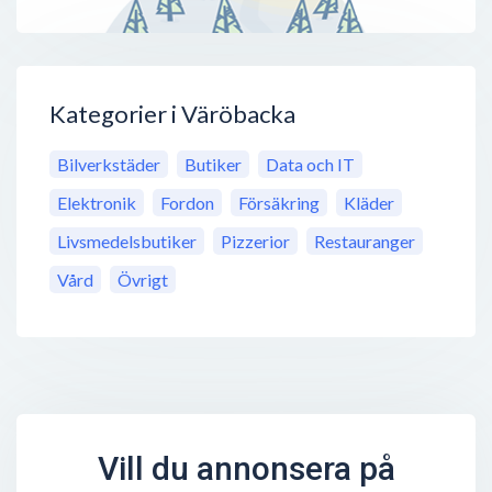
Kategorier i Väröbacka
Bilverkstäder
Butiker
Data och IT
Elektronik
Fordon
Försäkring
Kläder
Livsmedelsbutiker
Pizzerior
Restauranger
Vård
Övrigt
Vill du annonsera på