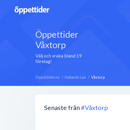
Öppettider
Våxtorp
Välj och vraka bland 19
företag!
Öppettider.nu
Hallands Län
Våxtorp
Senaste från
#Våxtorp