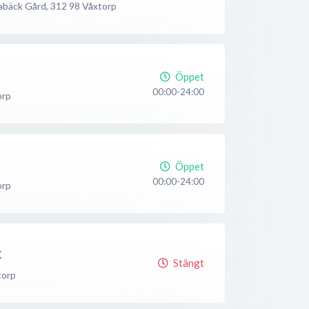
sabäck Gård
,
312 98
Våxtorp
Öppet
00:00-24:00
orp
Öppet
00:00-24:00
orp
k
Stängt
torp