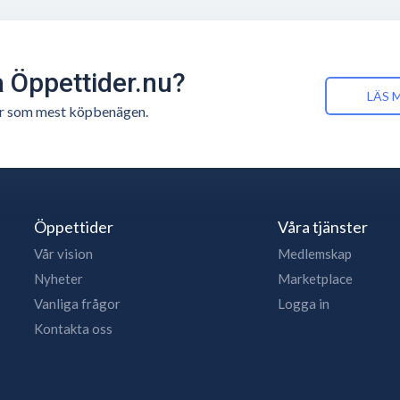
å Öppettider.nu?
LÄS 
n är som mest köpbenägen.
Öppettider
Våra tjänster
Vår vision
Medlemskap
Nyheter
Marketplace
Vanliga frågor
Logga in
Kontakta oss