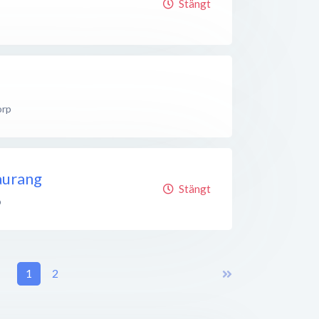
Stängt
orp
aurang
Stängt
p
1
2