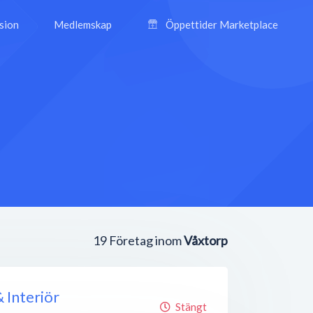
ision
Medlemskap
Öppettider Marketplace
19
Företag inom
Våxtorp
 Interiör
Stängt