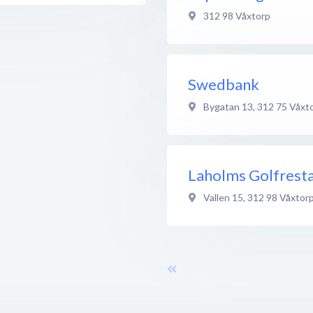
312 98
Våxtorp
Swedbank
Bygatan 13
,
312 75
Våxt
Laholms Golfrest
Vallen 15
,
312 98
Våxtor