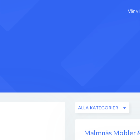
Vår v
ALLA KATEGORIER
Malmnäs Möbler &