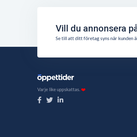
Vill du annonsera p
Se till att ditt företag syns när kunde
Varje like uppskattas.
❤️