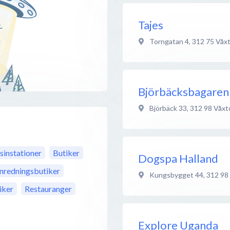
Tajes
Torngatan 4
,
312 75
Våx
Björbäcksbagaren
Björbäck 33
,
312 98
Våxt
sinstationer
Butiker
Dogspa Halland
Inredningsbutiker
Kungsbygget 44
,
312 98
iker
Restauranger
Explore Uganda