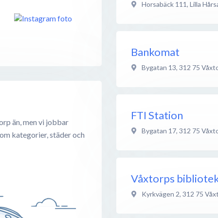
Horsabäck 111, Lilla Hår
Bankomat
Bygatan 13
,
312 75
Våxt
FTI Station
orp än, men vi jobbar
Bygatan 17
,
312 75
Våxt
 om kategorier, städer och
Våxtorps bibliote
Kyrkvägen 2
,
312 75
Våx