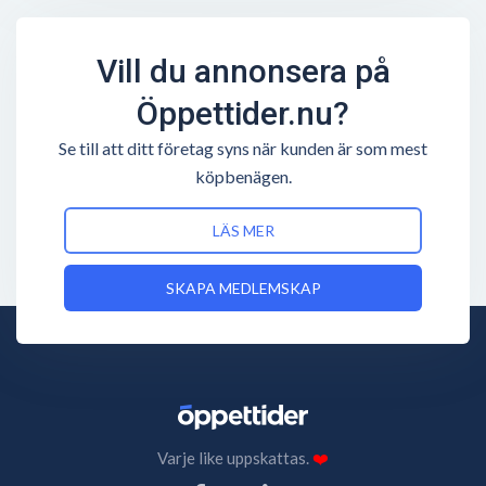
Vill du annonsera på
Öppettider.nu?
Se till att ditt företag syns när kunden är som mest
köpbenägen.
LÄS MER
SKAPA MEDLEMSKAP
Varje like uppskattas.
❤️