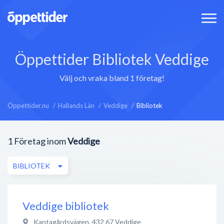
Öppettider Bibliotek Veddige
Välj och vraka bland 1 företag!
Öppettider.nu
Hallands Län
Veddige
Bibliotek
1
Företag inom
Veddige
BIBLIOTEK
Veddige bibliotek
Kantagårdsvägen
,
432 67
Veddige