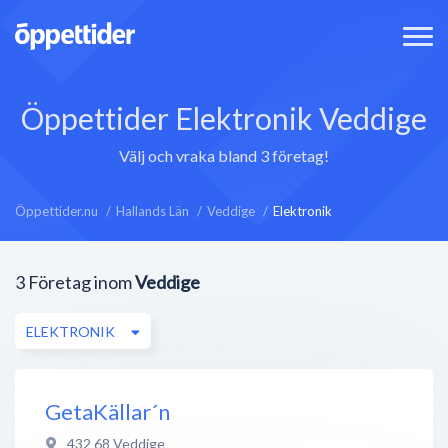
Öppettider Elektronik Veddige
Välj och vraka bland 3 företag!
Öppettider.nu
Hallands Län
Veddige
Elektronik
3
Företag inom
Veddige
ELEKTRONIK
GetaKällar´n
432 68
Veddige