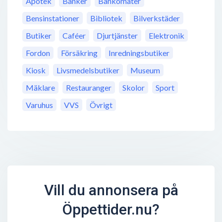
Apotek
Banker
Bankomater
Bensinstationer
Bibliotek
Bilverkstäder
Butiker
Caféer
Djurtjänster
Elektronik
Fordon
Försäkring
Inredningsbutiker
Kiosk
Livsmedelsbutiker
Museum
Mäklare
Restauranger
Skolor
Sport
Varuhus
VVS
Övrigt
Vill du annonsera på
Öppettider.nu?