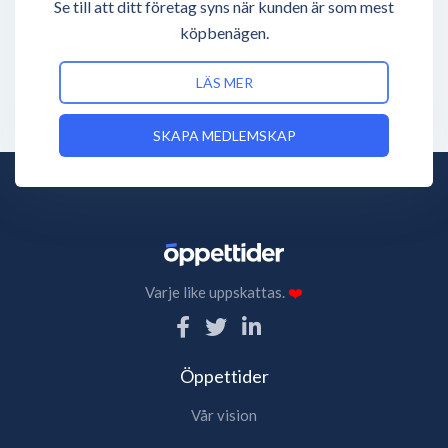
Se till att ditt företag syns när kunden är som mest
köpbenägen.
LÄS MER
SKAPA MEDLEMSKAP
Varje like uppskattas.
❤️
Öppettider
Vår vision