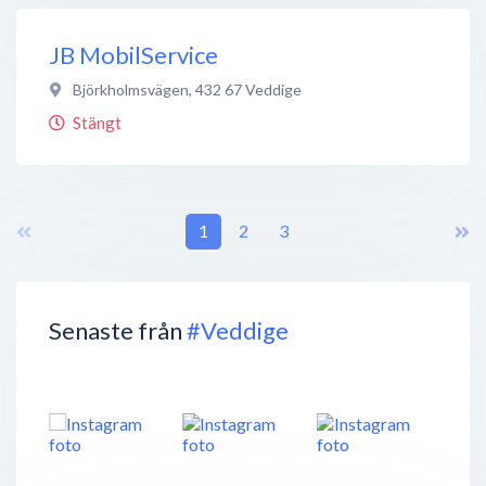
JB MobilService
Björkholmsvägen
,
432 67
Veddige
Stängt
1
2
3
Senaste från
#Veddige