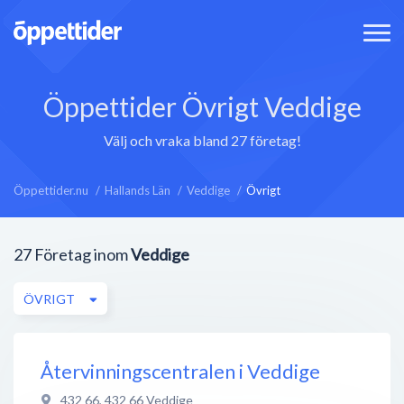
Öppettider Övrigt Veddige
Välj och vraka bland 27 företag!
Öppettider.nu
Hallands Län
Veddige
Övrigt
27
Företag inom
Veddige
ÖVRIGT
Återvinningscentralen i Veddige
432 66
,
432 66
Veddige