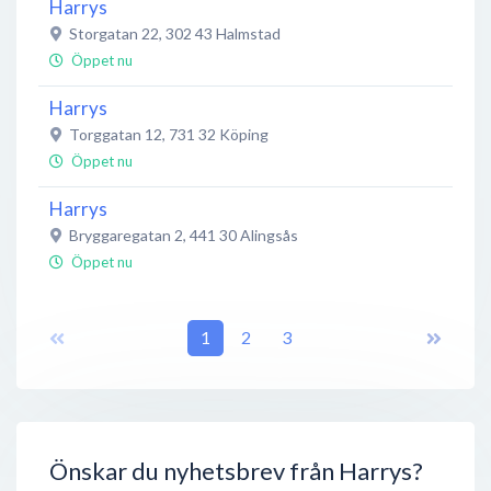
Harrys
Storgatan 22
,
302 43
Halmstad
Öppet nu
Harrys
Torggatan 12
,
731 32
Köping
Öppet nu
Harrys
Bryggaregatan 2
,
441 30
Alingsås
Öppet nu
Harrys
Storgatan 49
,
262 32
1
Ängelholm
2
3
Öppet nu
Harrys
Ågatan 43
,
582 22
Linköping
Öppet nu
Önskar du nyhetsbrev från Harrys?