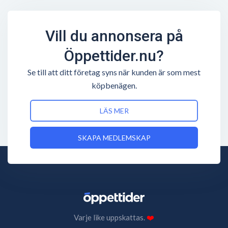
Vill du annonsera på
Öppettider.nu?
Se till att ditt företag syns när kunden är som mest
köpbenägen.
LÄS MER
SKAPA MEDLEMSKAP
Varje like uppskattas.
❤️