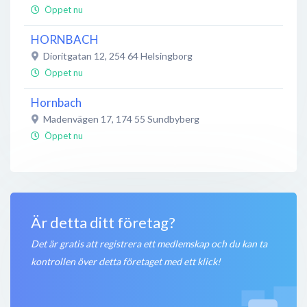
Öppet nu
HORNBACH
Dioritgatan 12
,
254 64
Helsingborg
Öppet nu
Hornbach
Madenvägen 17
,
174 55
Sundbyberg
Öppet nu
Hornbach
Sandlidsgatan 1L
,
504 62
Borås
Inga öppettider
Är detta ditt företag?
Det är gratis att registrera ett medlemskap och du kan ta
kontrollen över detta företaget med ett klick!