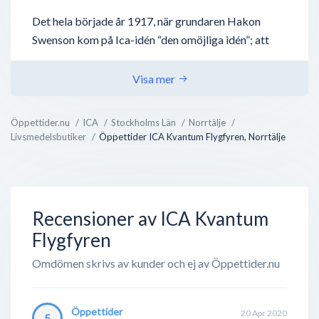
Det hela började år 1917, när grundaren Hakon
Swenson kom på Ica-idén “den omöjliga idén”; att
låta småhandlare fortsätta med deras verksamheter
- men ta nytta av vad en stor verksamhet kan bidra
Visa mer
med, nämligen inköp, distribution och
marknadsföring. Tillsammans med andra
Öppettider.nu
ICA
Stockholms Län
Norrtälje
handlarägda grossistföretag bildades
Livsmedelsbutiker
Öppettider ICA Kvantum Flygfyren, Norrtälje
Inköpscentralernas Aktiebolag (ICA) 1939 och har
sedan dess växt utan dess like.
Det finns idag över 2000 handlarägda ICA-butiker...
Recensioner av ICA Kvantum
Flygfyren
Omdömen skrivs av kunder och ej av Öppettider.nu
Öppettider
20 Apr 2020
5