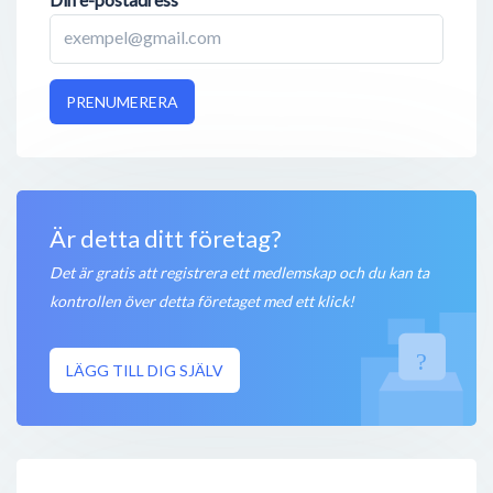
PRENUMERERA
Är detta ditt företag?
Det är gratis att registrera ett medlemskap och du kan ta
kontrollen över detta företaget med ett klick!
LÄGG TILL DIG SJÄLV