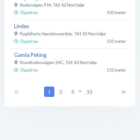
Radarvägen 9 M
,
761 42
Norrtälje
Öppet nu
100 meter
Lindex
Flygfältets Handelsområde
,
761 42
Norrtälje
Öppet nu
150 meter
Gamla Peking
Stockholmsvägen 24C
,
761 43
Norrtälje
Öppet nu
150 meter
Svanefors Outlet Norrtälje
...
Radarvägen 9
,
1
761 42
2
Norrtälje
3
10
Öppet nu
150 meter
Orkideernas Salong & Friskvård
Stockholmsvägen 25B
,
761 43
Hallstavik
Öppet nu
150 meter