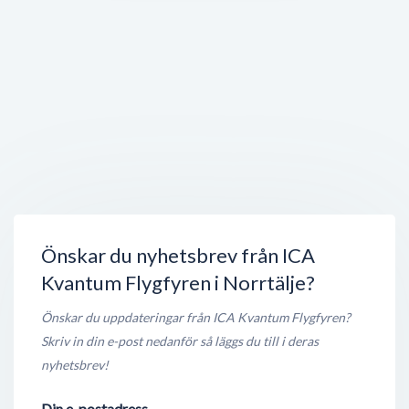
GANT Outlet Norrtälje
Radarvägen 9
,
761 42
Norrtälje
Öppet nu
150 meter
Cervera
Radarvägen 9
,
761 42
Norrtälje
Öppet nu
200 meter
Hedin Bil Norrtälje, KC Motors
Stockholmsvägen 39
,
761 23
Norrtälje
Öppet nu
200 meter
Önskar du nyhetsbrev från ICA
Kvantum Flygfyren i Norrtälje?
Önskar du uppdateringar från ICA Kvantum Flygfyren?
Skriv in din e-post nedanför så läggs du till i deras
nyhetsbrev!
Din e-postadress