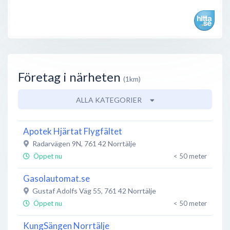
Företag i närheten
(1km)
ALLA KATEGORIER
Apotek Hjärtat Flygfältet
Radarvägen 9N
,
761 42
Norrtälje
Öppet nu
< 50 meter
Gasolautomat.se
Gustaf Adolfs Väg 55
,
761 42
Norrtälje
Öppet nu
< 50 meter
KungSängen Norrtälje