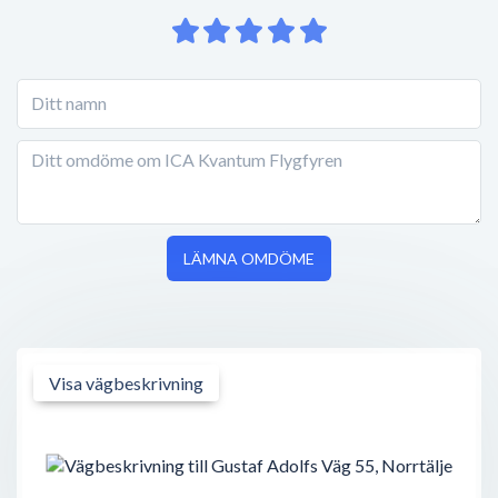
LÄMNA OMDÖME
Visa vägbeskrivning