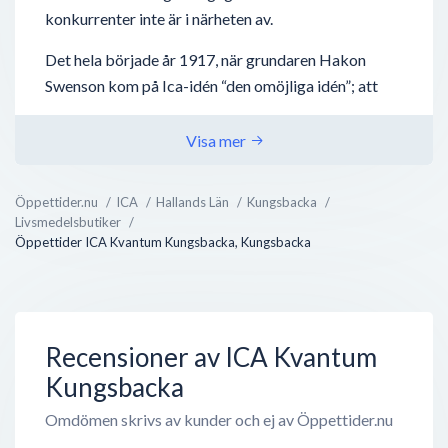
konkurrenter inte är i närheten av.
Det hela började år 1917, när grundaren Hakon
Swenson kom på Ica-idén “den omöjliga idén”; att
låta småhandlare fortsätta med deras verksamheter
- men ta nytta av vad en stor verksamhet kan bidra
Visa mer
med, nämligen inköp, distribution och
marknadsföring. Tillsammans med andra
Öppettider.nu
ICA
Hallands Län
Kungsbacka
handlarägda grossistföretag bildades
Livsmedelsbutiker
Inköpscentralernas Aktiebolag (ICA) 1939 och har
Öppettider ICA Kvantum Kungsbacka, Kungsbacka
sedan dess växt utan dess like.
Det finns idag över 2000 handlarägda ICA-butiker...
Recensioner av ICA Kvantum
Kungsbacka
Omdömen skrivs av kunder och ej av Öppettider.nu