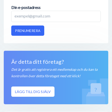
Din e-postadress
PRENUMERERA
Är detta ditt företag?
Det är gratis att registrera ett medlemskap och du kan ta
kontrollen över detta företaget med ett klick!
LÄGG TILL DIG SJÄLV