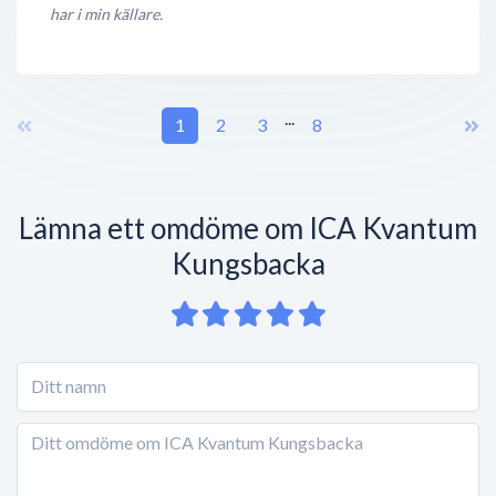
har i min källare.
...
1
2
3
8
Lämna ett omdöme om ICA Kvantum
Kungsbacka