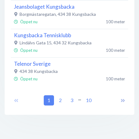
Jeansbolaget Kungsbacka
Borgmästaregatan
,
434 38
Kungsbacka
Öppet nu
100 meter
Kungsbacka Tennisklubb
Lindälvs Gata 15
,
434 32
Kungsbacka
Öppet nu
100 meter
Telenor Sverige
434 38
Kungsbacka
Öppet nu
100 meter
JACK & JONES
...
434 38
Kungsbacka
1
2
3
10
Öppet nu
100 meter
Synoptik
Kungsmässan
,
434 38
Kungsbacka
Inga öppettider
100 meter