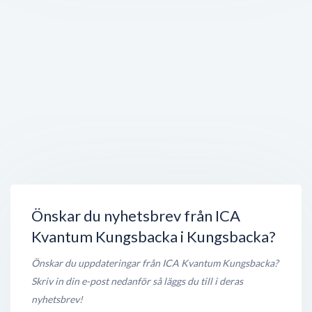
Elgiganten Kungsbacka,
Kungsmässan(Phonehouse)
Kungsmässan 0
,
434 38
Kungsbacka
Öppet nu
100 meter
Specsavers Optik Kungsbacka
Kungsmässan
,
434 38
Kungsbacka
Öppet nu
100 meter
ZARA
Borgmästaregatan 5
,
434 32
Kungsbacka
Öppet nu
100 meter
Önskar du nyhetsbrev från ICA
Kvantum Kungsbacka i Kungsbacka?
Önskar du uppdateringar från ICA Kvantum Kungsbacka?
Skriv in din e-post nedanför så läggs du till i deras
nyhetsbrev!