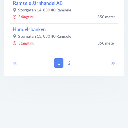
Ramsele Järnhandel AB
Storgatan 14
,
880 40
Ramsele
Stängt nu
350 meter
Handelsbanken
Storgatan 13
,
880 40
Ramsele
Stängt nu
350 meter
Bankomat
Storgatan 13
,
880 40
Ramsele
1
2
Öppet nu
350 meter
Monas Salong & Spa
Storgatan 10
,
880 40
Ramsele
Stängt nu
450 meter
Grill 1:an
Storgatan 9
,
880 40
Ramsele
Stängt nu
500 meter