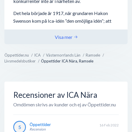
konkurrenter inte är i närheten av.
Det hela började år 1917, när grundaren Hakon
Swenson kom på Ica-idén “den omöjliga idén”; att
låta småhandlare fortsätta med deras verksamheter
- men ta nytta av vad en stor verksamhet kan bidra
Visa mer
med, nämligen inköp, distribution och
marknadsföring. Tillsammans med andra
Öppettider.nu
ICA
Västernorrlands Län
Ramsele
handlarägda grossistföretag bildades
Livsmedelsbutiker
Öppettider ICA Nära, Ramsele
Inköpscentralernas Aktiebolag (ICA) 1939 och har
sedan dess växt utan dess like.
Det finns idag över 2000 handlarägda ICA-butiker...
Recensioner av ICA Nära
Omdömen skrivs av kunder och ej av Öppettider.nu
Öppettider
16 Feb 2022
5
Recension