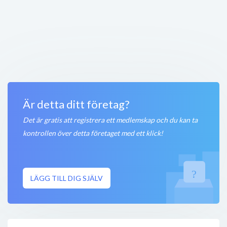
OKQ8 Storgatan
Storgatan 3
,
880 40
Ramsele
Stängt nu
600 meter
Restaurang Solporten
Kägelbacken 6
,
880 40
Ramsele
Stängt nu
750 meter
Är detta ditt företag?
Det är gratis att registrera ett medlemskap och du kan ta
kontrollen över detta företaget med ett klick!
LÄGG TILL DIG SJÄLV