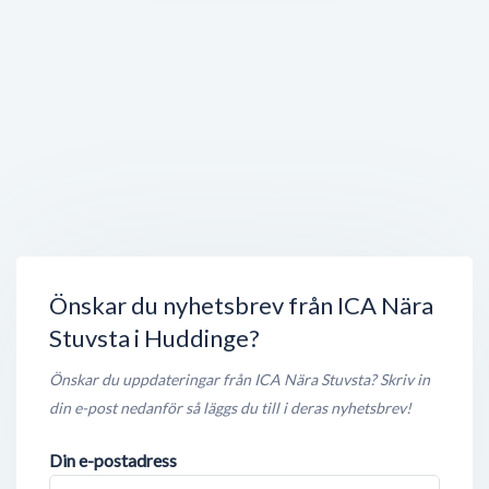
Stuvsta Vårdcentral
Stuvsta Torg 10
,
141 40
Stockholm
Stängt nu
100 meter
First Class Fitness
Stuvstatorget 4
,
141 40
Huddinge
Öppet nu
100 meter
Stuvsta Thai Take Away
Stuvstatorg 10
,
141 40
Huddinge
Stängt nu
150 meter
Önskar du nyhetsbrev från ICA Nära
Stuvsta i Huddinge?
Önskar du uppdateringar från ICA Nära Stuvsta? Skriv in
din e-post nedanför så läggs du till i deras nyhetsbrev!
Din e-postadress