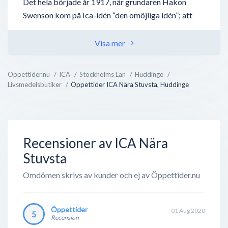
Det hela började år 1917, när grundaren Hakon
Swenson kom på Ica-idén “den omöjliga idén”; att
låta småhandlare fortsätta med deras verksamheter
- men ta nytta av vad en stor verksamhet kan bidra
Visa mer
med, nämligen inköp, distribution och
marknadsföring. Tillsammans med andra
Öppettider.nu
ICA
Stockholms Län
Huddinge
handlarägda grossistföretag bildades
Livsmedelsbutiker
Öppettider ICA Nära Stuvsta, Huddinge
Inköpscentralernas Aktiebolag (ICA) 1939 och har
sedan dess växt utan dess like.
Det finns idag över 2000 handlarägda ICA-butiker...
Recensioner av ICA Nära
Stuvsta
Omdömen skrivs av kunder och ej av Öppettider.nu
Öppettider
01 Aug 2020
5
Recension