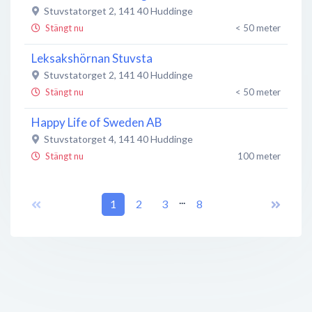
Stuvstatorget 2
,
141 40
Huddinge
Stängt nu
< 50 meter
Leksakshörnan Stuvsta
Stuvstatorget 2
,
141 40
Huddinge
Stängt nu
< 50 meter
Happy Life of Sweden AB
Stuvstatorget 4
,
141 40
Huddinge
Stängt nu
100 meter
Happy Life of Sweden
...
Stuvsta Torg 4
,
1
141 40
2
Stockholm
3
8
Stängt nu
100 meter
Två Bagare
Stuvstatorget 4
,
141 40
Huddinge
Stängt nu
100 meter