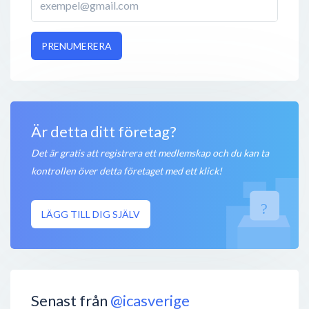
PRENUMERERA
Är detta ditt företag?
Det är gratis att registrera ett medlemskap och du kan ta
kontrollen över detta företaget med ett klick!
LÄGG TILL DIG SJÄLV
Senast från
@icasverige