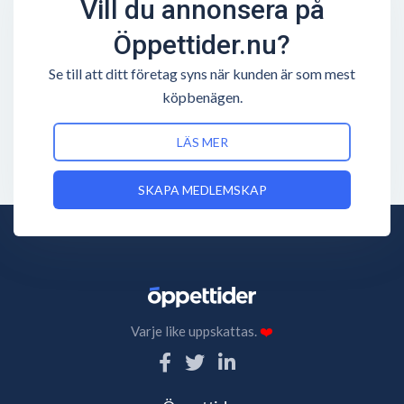
Vill du annonsera på
Öppettider.nu?
Se till att ditt företag syns när kunden är som mest
köpbenägen.
LÄS MER
SKAPA MEDLEMSKAP
Varje like uppskattas.
❤️