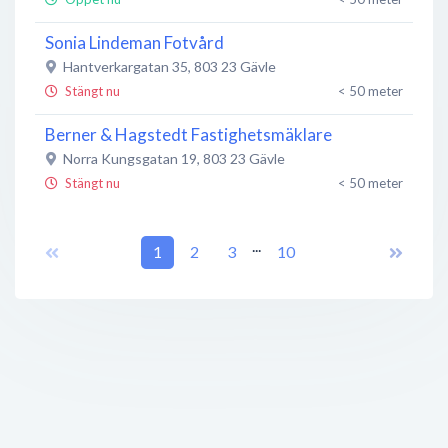
Sonia Lindeman Fotvård
Hantverkargatan 35
,
803 23
Gävle
Stängt nu
< 50 meter
Berner & Hagstedt Fastighetsmäklare
Norra Kungsgatan 19
,
803 23
Gävle
Stängt nu
< 50 meter
Din frisör
...
Norra Kungsgatan 19
1
2
,
803 23
3
Gävle
10
Stängt nu
< 50 meter
Gävle Friskvård & Psykologmottagning
Hantverkargatan 33
,
803 23
Gävle
Stängt nu
< 50 meter
Pizzeria Benedig
Norra Kungsgatan 25
,
803 23
Gävle