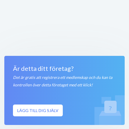
Öppet nu
< 50 meter
Anders P Bildelar AB
Norra Kungsgatan 27
,
803 23
Gävle
Stängt nu
100 meter
Ll'Amice Gävle
Norra Kungsgatan 17
,
803 23
Gävle
Öppet nu
100 meter
Är detta ditt företag?
Det är gratis att registrera ett medlemskap och du kan ta
kontrollen över detta företaget med ett klick!
LÄGG TILL DIG SJÄLV