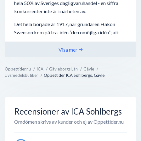
hela 50% av Sveriges dagligvaruhandel - en siffra
konkurrenter inte är i närheten av.
Det hela började år 1917, när grundaren Hakon
Swenson kom på Ica-idén “den omöjliga idén”; att
låta småhandlare fortsätta med deras verksamheter
- men ta nytta av vad en stor verksamhet kan bidra
Visa mer
med, nämligen inköp, distribution och
marknadsföring. Tillsammans med andra
Öppettider.nu
ICA
Gävleborgs Län
Gävle
handlarägda grossistföretag bildades
Livsmedelsbutiker
Öppettider ICA Sohlbergs, Gävle
Inköpscentralernas Aktiebolag (ICA) 1939 och har
sedan dess växt utan dess like.
Det finns idag över 2000 handlarägda ICA-butiker...
Recensioner av ICA Sohlbergs
Omdömen skrivs av kunder och ej av Öppettider.nu