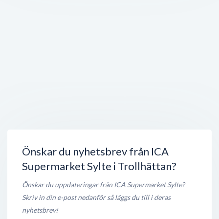
KS import
Getingevägen 12
,
461 65
Trollhättan
Stängt nu
250 meter
Sylte fritidsgård
Nyckelpigev 1
,
461 62
Trollhättan
Öppet nu
250 meter
Kali & Kickboxing i Trollhättan
Nyckelpigevägen 1
,
461 67
Trollhättan
Stängt nu
250 meter
Önskar du nyhetsbrev från ICA
Supermarket Sylte i Trollhättan?
Önskar du uppdateringar från ICA Supermarket Sylte?
Skriv in din e-post nedanför så läggs du till i deras
nyhetsbrev!