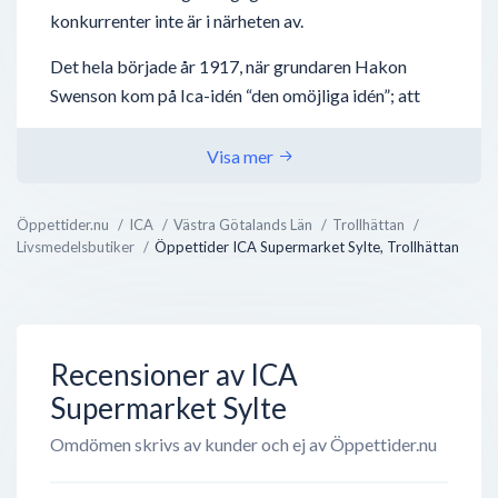
konkurrenter inte är i närheten av.
Det hela började år 1917, när grundaren Hakon
Swenson kom på Ica-idén “den omöjliga idén”; att
låta småhandlare fortsätta med deras verksamheter
- men ta nytta av vad en stor verksamhet kan bidra
Visa mer
med, nämligen inköp, distribution och
marknadsföring. Tillsammans med andra
Öppettider.nu
ICA
Västra Götalands Län
Trollhättan
handlarägda grossistföretag bildades
Livsmedelsbutiker
Öppettider ICA Supermarket Sylte, Trollhättan
Inköpscentralernas Aktiebolag (ICA) 1939 och har
sedan dess växt utan dess like.
Det finns idag över 2000 handlarägda ICA-butiker...
Recensioner av ICA
Supermarket Sylte
Omdömen skrivs av kunder och ej av Öppettider.nu