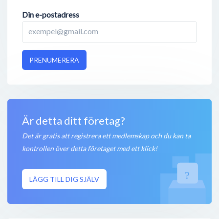
Din e-postadress
PRENUMERERA
Är detta ditt företag?
Det är gratis att registrera ett medlemskap och du kan ta
kontrollen över detta företaget med ett klick!
LÄGG TILL DIG SJÄLV