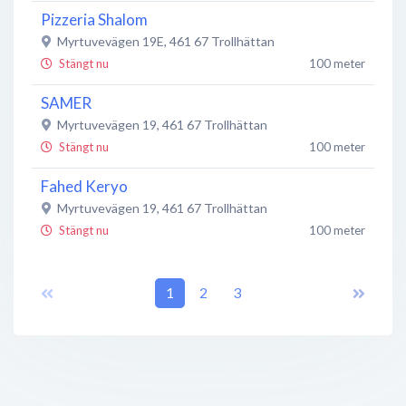
Pizzeria Shalom
Myrtuvevägen 19E
,
461 67
Trollhättan
Stängt nu
100 meter
SAMER
Myrtuvevägen 19
,
461 67
Trollhättan
Stängt nu
100 meter
Fahed Keryo
Myrtuvevägen 19
,
461 67
Trollhättan
Stängt nu
100 meter
Folktandvården Sylte
Myrtuvevägen 19
,
461 67
1
2
Trollhättan
3
Stängt nu
100 meter
Syltekiosken AB
461 67
Trollhättan
Stängt nu
200 meter