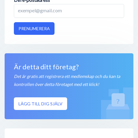
PRENUMERERA
Är detta ditt företag?
Det är gratis att registrera ett medlemskap och du kan ta
kontrollen över detta företaget med ett klick!
LÄGG TILL DIG SJÄLV