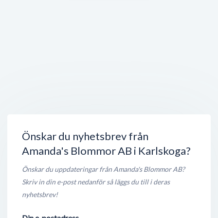
Larssons House AB
Sandviksvägen 10
,
691 52
Karlskoga
Stängt nu
< 50 meter
ATG butik
Sandviksvägen 14
,
691 52
Karlskoga
Stängt nu
100 meter
Min Spelbutik i Karlskoga AB
Sandviksvägen 12
,
691 52
Karlskoga
Stängt nu
100 meter
Önskar du nyhetsbrev från
Amanda's Blommor AB i Karlskoga?
Önskar du uppdateringar från Amanda's Blommor AB?
Skriv in din e-post nedanför så läggs du till i deras
nyhetsbrev!
Din e-postadress