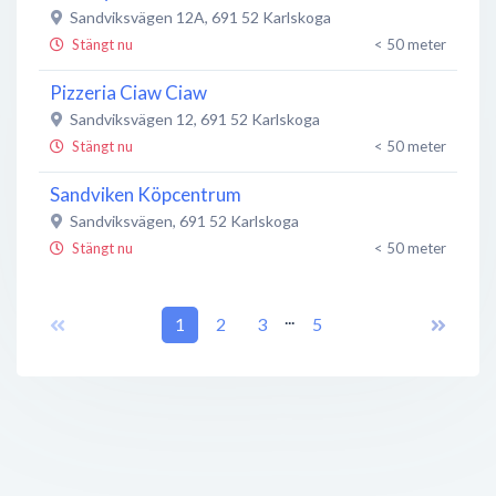
Sandviksvägen 12A
,
691 52
Karlskoga
Stängt nu
< 50 meter
Pizzeria Ciaw Ciaw
Sandviksvägen 12
,
691 52
Karlskoga
Stängt nu
< 50 meter
Sandviken Köpcentrum
Sandviksvägen
,
691 52
Karlskoga
Stängt nu
< 50 meter
Simplify Solutions AB
...
Sandviksvägen 12A
1
,
691 52
2
3
Karlskoga
5
Stängt nu
< 50 meter
Bankomat
Sandviksvägen 14
,
691 52
Karlskoga
Öppet nu
< 50 meter