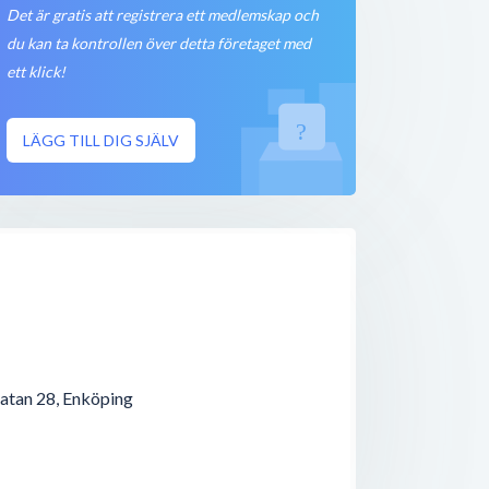
Det är gratis att registrera ett medlemskap och
Stängt nu
< 50 meter
du kan ta kontrollen över detta företaget med
ett klick!
Stängt nu
< 50 meter
LÄGG TILL DIG SJÄLV
Stängt nu
< 50 meter