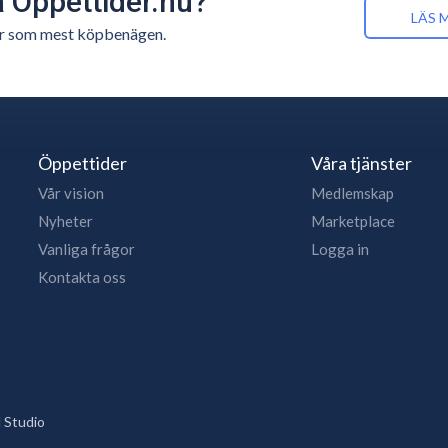
å Öppettider.nu?
LÄS 
n är som mest köpbenägen.
Öppettider
Våra tjänster
Vår vision
Medlemskap
Nyheter
Marketplace
Vanliga frågor
Logga in
Kontakta oss
 Studio