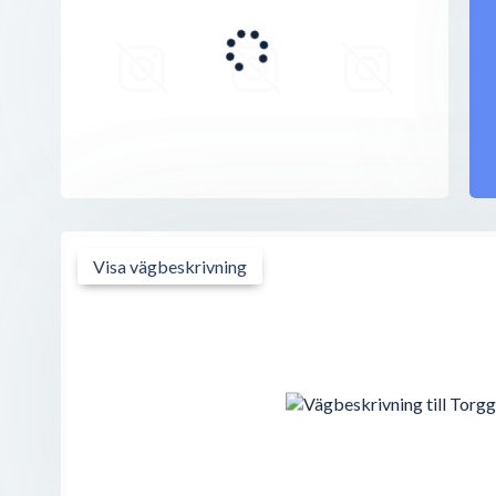
Fridolf Herrmode
Kyrkogatan 22
,
745 31
Enköping
Selma Janson
Kyrkogatan 22-24
,
745 31
Enköping
Stjärnurmakarna Enköping
Torggatan 26
,
745 31
Enköping
Visa vägbeskrivning