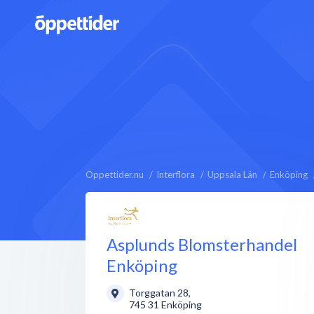
Öppettider.nu
Interflora
Uppsala Län
Enköping
Asplunds Blomsterhandel
Enköping
Torggatan 28
,
745 31
Enköping