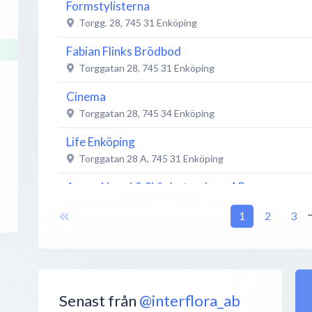
Formstylisterna
Torgg. 28
,
745 31
Enköping
Fabian Flinks Brödbod
Torggatan 28
,
745 31
Enköping
Cinema
Torggatan 28
,
745 34
Enköping
Life Enköping
Torggatan 28 A
,
745 31
Enköping
Annas Nagel & Skönhetssalong AB
Kyrkogatan 20
,
745 31
Enköping
.
1
2
3
Beauty by Black Line
Kyrkogatan 20
,
745 31
Enköping
Kebab Zone
Torggatan 28 C
,
745 31
Enköping
Senast från
@interflora_ab