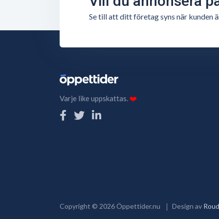
Vill du annonsera p
Se till att ditt företag syns när kunde
Varje like uppskattas.
❤️
Copyright ©
2026
Öppettider.nu
Design av
Roud