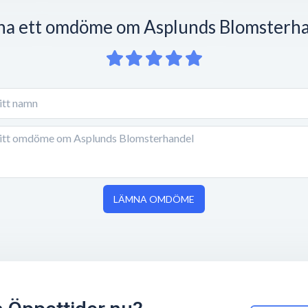
a ett omdöme om Asplunds Blomsterh
LÄMNA OMDÖME