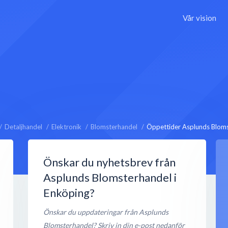
Vår vision
Detaljhandel
Elektronik
Blomsterhandel
Öppettider Asplunds Bloms
Önskar du nyhetsbrev från
Asplunds Blomsterhandel i
Enköping?
Önskar du uppdateringar från Asplunds
Blomsterhandel? Skriv in din e-post nedanför