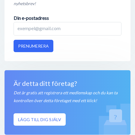
nyhetsbrev!
Din e-postadress
PRENUMERERA
Är detta ditt företag?
Det är gratis att registrera ett medlemskap och du kan ta
kontrollen över detta företaget med ett klick!
LÄGG TILL DIG SJÄLV