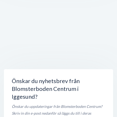
Hälsinglands Sparbank i Iggesund
Skolgatan 50
,
825 31
Iggesund
Stängt nu
150 meter
Iggesunds bibliotek
Centralgatan 2B
,
825 30
Iggesund
Stängt nu
150 meter
Folkets Hus
Centralgatan 3
,
825 30
Iggesund
Stängt nu
150 meter
Önskar du nyhetsbrev från
Blomsterboden Centrum i
Iggesund?
Önskar du uppdateringar från Blomsterboden Centrum?
Skriv in din e-post nedanför så läggs du till i deras