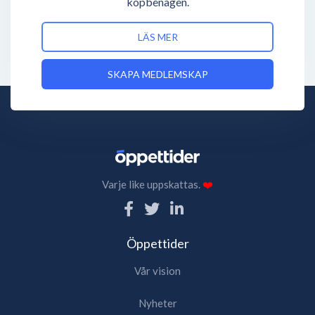
köpbenägen.
LÄS MER
SKAPA MEDLEMSKAP
Varje like uppskattas.
❤️
Öppettider
Vår vision
Nyheter