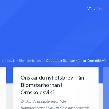
Vår vision
nsköldsvik
Blomsterhandel
Öppettider Blomsterhörnan, Örnsköldsvik
Önskar du nyhetsbrev från
Blomsterhörnan i
Örnsköldsvik?
Önskar du uppdateringar från
Blomsterhörnan? Skriv in din e-post nedanför