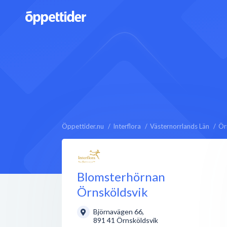
Öppettider.nu
Interflora
Västernorrlands Län
Ör
Blomsterhörnan
Örnsköldsvik
Björnavägen 66
,
891 41
Örnsköldsvik