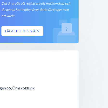
Det är gratis att registrera ett medlemskap och
Stängt nu
150 meter
du kan ta kontrollen över detta företaget med
ett klick!
Stängt nu
150 meter
LÄGG TILL DIG SJÄLV
Stängt nu
150 meter