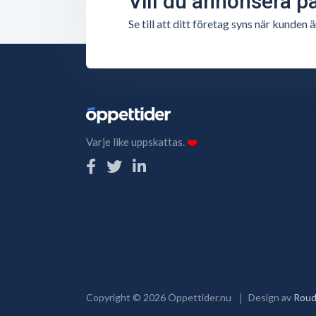
Vill du annonsera p
Se till att ditt företag syns när kunde
Varje like uppskattas.
❤️
Copyright ©
2026
Öppettider.nu
Design av
Roud