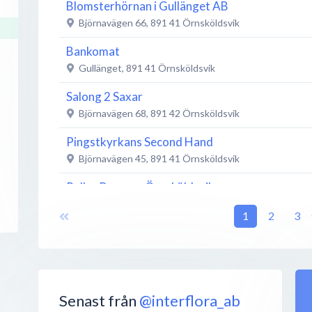
Blomsterhörnan i Gullänget AB
Björnavägen 66
,
891 41
Örnsköldsvik
Bankomat
Gullänget
,
891 41
Örnsköldsvik
Salong 2 Saxar
Björnavägen 68
,
891 42
Örnsköldsvik
Pingstkyrkans Second Hand
Björnavägen 45
,
891 41
Örnsköldsvik
Pelles Burgare Örnsköldsvik
Björnavägen 60C
,
891 41
Örnsköldsvik
1
2
3
Coop Gullänget
Björnavägen 47
,
891 41
Örnsköldsvik
Gullängets livs
Björnavägen 60B
,
891 41
Örnsköldsvik
Senast från
@interflora_ab