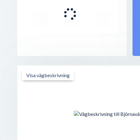
centrum grillen
Centrumvägen 8
,
891 41
Örnsköldsvik
Bistro 72
Björnavägen 72
,
891 42
Örnsköldsvik
Pizzeria Ali Baba
Centrumvägen 10A
,
891 41
Örnsköldsvik
Visa vägbeskrivning