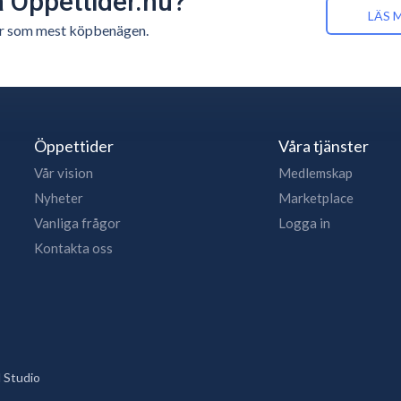
å Öppettider.nu?
LÄS 
n är som mest köpbenägen.
Öppettider
Våra tjänster
Vår vision
Medlemskap
Nyheter
Marketplace
Vanliga frågor
Logga in
Kontakta oss
 Studio