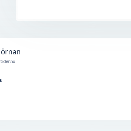
hörnan
tider.nu
ik